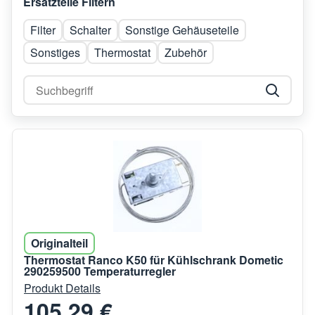
Ersatzteile Filtern
Filter
Schalter
Sonstige Gehäuseteile
Sonstiges
Thermostat
Zubehör
Originalteil
Thermostat Ranco K50 für Kühlschrank Dometic
290259500 Temperaturregler
Produkt Details
105,29 €