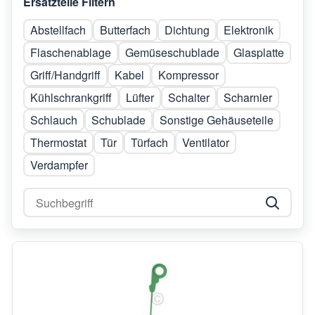
Ersatzteile Filtern
Abstellfach
Butterfach
Dichtung
Elektronik
Flaschenablage
Gemüseschublade
Glasplatte
Griff/Handgriff
Kabel
Kompressor
Kühlschrankgriff
Lüfter
Schalter
Scharnier
Schlauch
Schublade
Sonstige Gehäuseteile
Thermostat
Tür
Türfach
Ventilator
Verdampfer