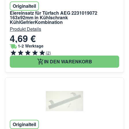
Originalteil
Eiereinsatz für Türfach AEG 2231019072
163x92mm in Kühlschrank
KühlGefrierKombination
Produkt Details
4,69 €
1-2 Werktage
(2)
IN DEN WARENKORB
Originalteil