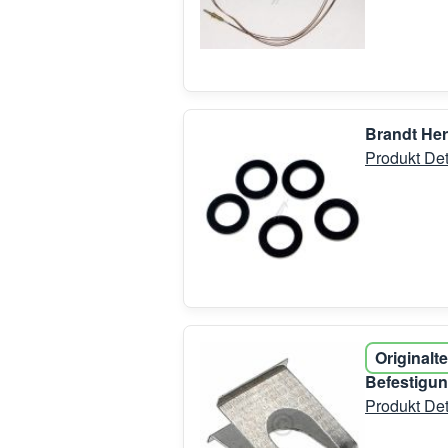
Brandt He
Produkt Det
Originalte
Befestigun
Produkt Det