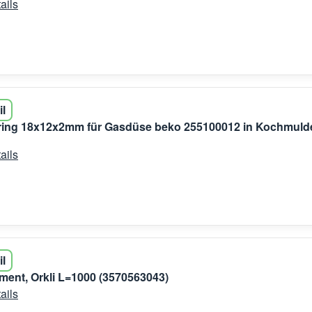
ails
il
ring 18x12x2mm für Gasdüse beko 255100012 in Kochmuld
ails
il
ent, Orkli L=1000 (3570563043)
ails