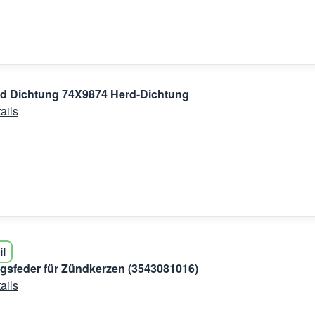
rd Dichtung 74X9874 Herd-Dichtung
ails
il
gsfeder für Zündkerzen (3543081016)
ails