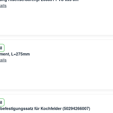
ails
il
ment, L=275mm
ails
il
efestigungssatz für Kochfelder (50294266007)