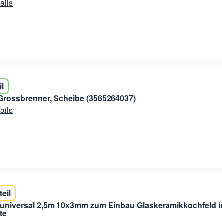
ails
il
Grossbrenner, Scheibe (3565264037)
ails
teil
universal 2,5m 10x3mm zum Einbau Glaskeramikkochfeld i
te