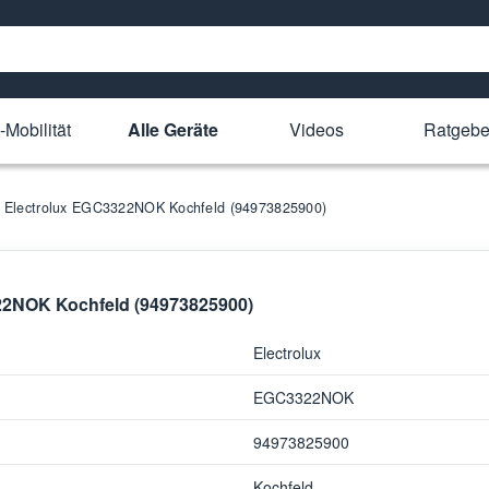
-Mobilität
Alle Geräte
Videos
Ratgebe
für Electrolux EGC3322NOK Kochfeld (94973825900)
322NOK Kochfeld (94973825900)
Electrolux
EGC3322NOK
94973825900
Kochfeld