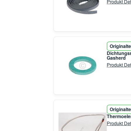
Produkt Det
Originalte
Dichtungs
Gasherd
Produkt Det
Originalte
Thermoelem
Produkt Det