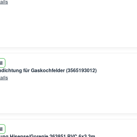
ails
il
dichtung für Gaskochfelder (3565193012)
ails
il
tung Hisense/Gorenje 263851 PVC 6x3 3m