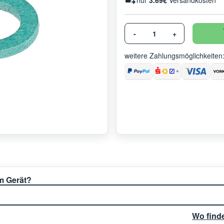
nur
3.69€
Versandkosten
-
+
weitere Zahlungsmöglichkeiten
em Gerät?
Wo find