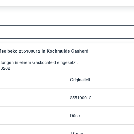
üse beko 255100012 in Kochmulde Gasherd
htungen in einem Gaskochfeld eingesetzt.
83262
Originalteil
255100012
Düse
18 mm