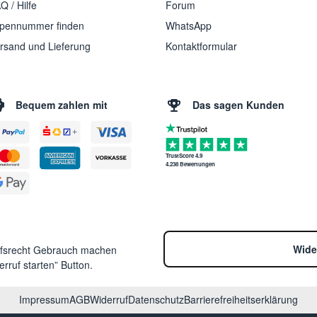
Q / Hilfe
Forum
pennummer finden
WhatsApp
rsand und Lieferung
Kontaktformular
Bequem zahlen mit
Das sagen Kunden
TrustScore 4.9
4.238 Bewertungen
Wide
ufsrecht Gebrauch machen
rruf starten” Button.
Impressum
AGB
Widerruf
Datenschutz
Barrierefreiheitserklärung