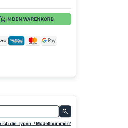
IN DEN WARENKORB
:
e ich die Typen- / Modellnummer?