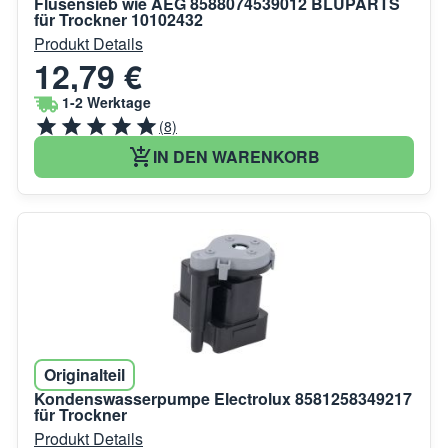
Flusensieb wie AEG 8588074539012 BLUPARTS
für Trockner 10102432
Produkt Details
12,79 €
1-2 Werktage
(8)
IN DEN WARENKORB
Originalteil
Kondenswasserpumpe Electrolux 8581258349217
für Trockner
Produkt Details