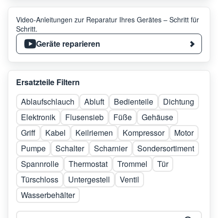
Video-Anleitungen zur Reparatur Ihres Gerätes – Schritt für
Schritt.
Geräte reparieren
Ersatzteile Filtern
Ablaufschlauch
Abluft
Bedienteile
Dichtung
Elektronik
Flusensieb
Füße
Gehäuse
Griff
Kabel
Keilriemen
Kompressor
Motor
Pumpe
Schalter
Scharnier
Sondersortiment
Spannrolle
Thermostat
Trommel
Tür
Türschloss
Untergestell
Ventil
Wasserbehälter