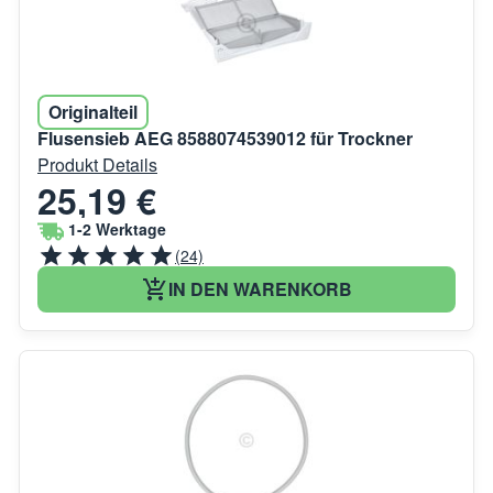
Originalteil
Flusensieb AEG 8588074539012 für Trockner
Produkt Details
25,19 €
1-2 Werktage
(24)
IN DEN WARENKORB