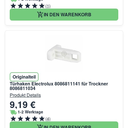
(1)
IN DEN WARENKORB
Originalteil
Türhaken Electrolux 8086811141 für Trockner
8086811034
Produkt Details
9,19 €
1-2 Werktage
(4)
IN DEN WARENKORB