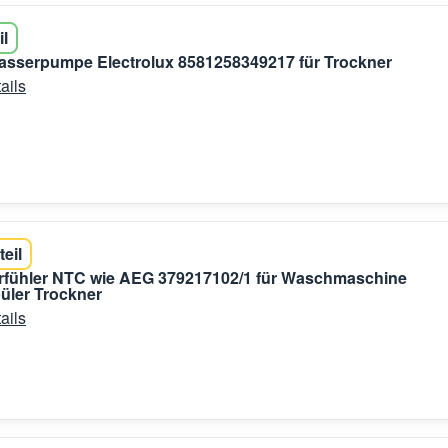
il
sserpumpe Electrolux 8581258349217 für Trockner
ails
teil
rfühler NTC wie AEG 379217102/1 für Waschmaschine
üler Trockner
ails