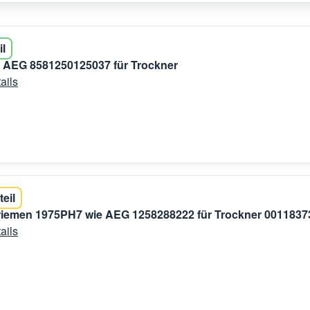
il
 AEG 8581250125037 für Trockner
ails
teil
riemen 1975PH7 wie AEG 1258288222 für Trockner 0011837
ails