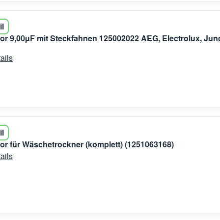
il
r 9,00µF mit Steckfahnen 125002022 AEG, Electrolux, Jun
ails
il
r für Wäschetrockner (komplett) (1251063168)
ails