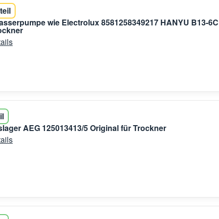
teil
sserpumpe wie Electrolux 8581258349217 HANYU B13-6C
ockner
ails
il
lager AEG 125013413/5 Original für Trockner
ails