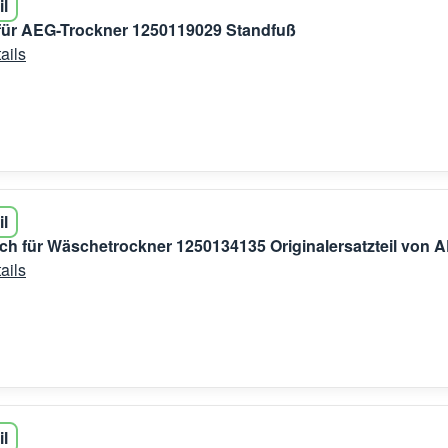
il
für AEG-Trockner 1250119029 Standfuß
ails
il
ch für Wäschetrockner 1250134135 Originalersatzteil von 
ails
il