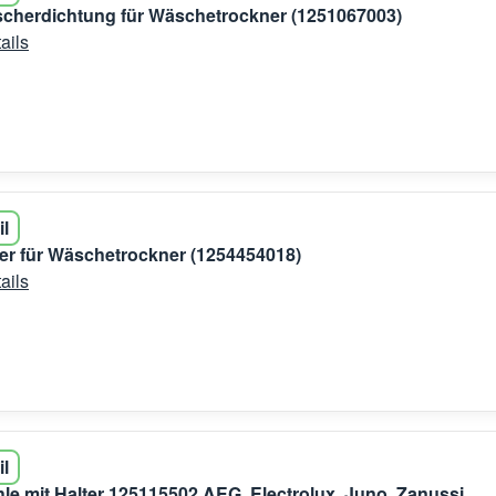
cherdichtung für Wäschetrockner (1251067003)
ails
il
er für Wäschetrockner (1254454018)
ails
il
le mit Halter 125115502 AEG, Electrolux, Juno, Zanussi