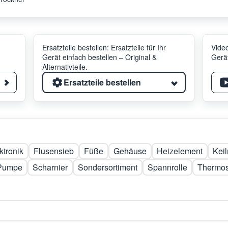
Ersatzteile bestellen: Ersatzteile für Ihr
Video
Gerät einfach bestellen – Original &
Gerät
Alternativteile.
Ersatzteile bestellen
ktronik
Flusensieb
Füße
Gehäuse
Heizelement
Kei
Pumpe
Scharnier
Sondersortiment
Spannrolle
Thermos