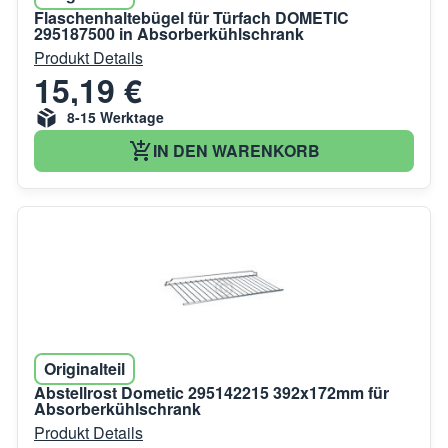
Flaschenhaltebügel für Türfach DOMETIC
295187500 in Absorberkühlschrank
Produkt Details
15,19 €
8-15 Werktage
IN DEN WARENKORB
Originalteil
Abstellrost Dometic 295142215 392x172mm für
Absorberkühlschrank
Produkt Details