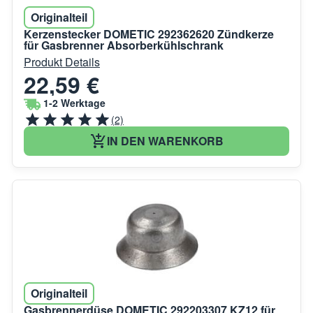
Originalteil
Kerzenstecker DOMETIC 292362620 Zündkerze
für Gasbrenner Absorberkühlschrank
Produkt Details
22,59 €
1-2 Werktage
(2)
IN DEN WARENKORB
Originalteil
Gasbrennerdüse DOMETIC 292203307 KZ12 für