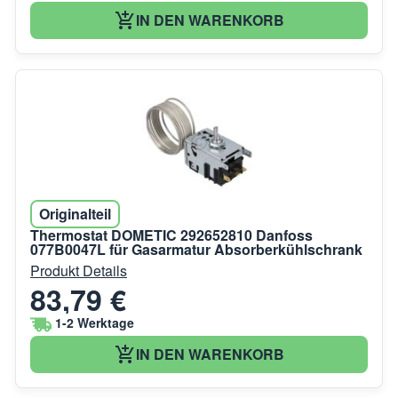
IN DEN WARENKORB
Originalteil
Thermostat DOMETIC 292652810 Danfoss
077B0047L für Gasarmatur Absorberkühlschrank
Produkt Details
83,79 €
1-2 Werktage
IN DEN WARENKORB