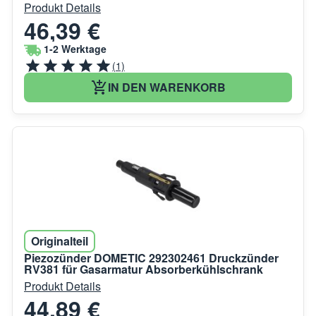
Produkt Details
46,39 €
1-2 Werktage
(1)
IN DEN WARENKORB
Originalteil
Piezozünder DOMETIC 292302461 Druckzünder
RV381 für Gasarmatur Absorberkühlschrank
Produkt Details
44,89 €