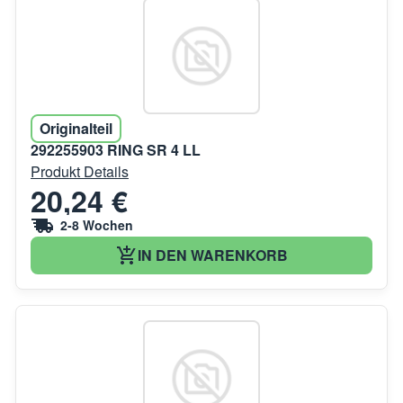
Originalteil
292255903 RING SR 4 LL
Produkt Details
20,24 €
2-8 Wochen
IN DEN WARENKORB