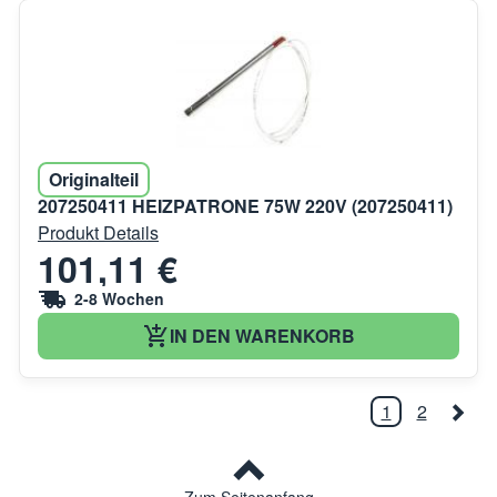
Originalteil
207250411 HEIZPATRONE 75W 220V (207250411)
Produkt Details
101,11 €
2-8 Wochen
IN DEN WARENKORB
1
2