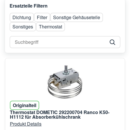
Ersatzteile Filtern
Dichtung
Filter
Sonstige Gehäuseteile
Sonstiges
Thermostat
Originalteil
Thermostat DOMETIC 292200704 Ranco K50-
H1112 für Absorberkühlschrank
Produkt Details