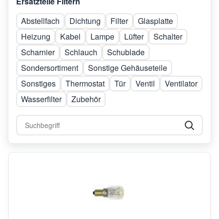
Ersatzteile Filtern
Abstellfach
Dichtung
Filter
Glasplatte
Heizung
Kabel
Lampe
Lüfter
Schalter
Scharnier
Schlauch
Schublade
Sondersortiment
Sonstige Gehäuseteile
Sonstiges
Thermostat
Tür
Ventil
Ventilator
Wasserfilter
Zubehör