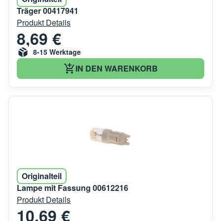
Träger 00417941
Produkt Details
8,69 €
8-15 Werktage
IN DEN WARENKORB
Originalteil
Lampe mit Fassung 00612216
Produkt Details
10,69 €