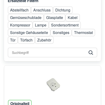
Ersatzteile Filtern
Abstellfach
Anschluss
Dichtung
Gemüseschublade
Glasplatte
Kabel
Kompressor
Lampe
Sondersortiment
Sonstige Gehäuseteile
Sonstiges
Thermostat
Tür
Türfach
Zubehör
Originalteil