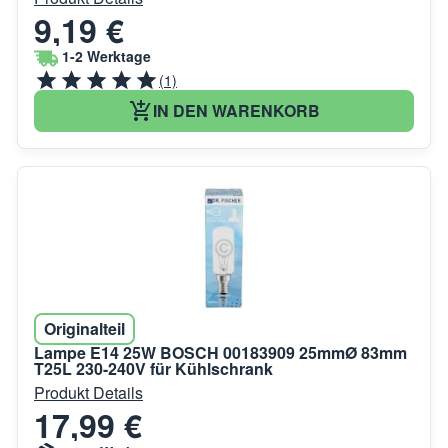
9,19 €
1-2 Werktage
(1)
IN DEN WARENKORB
Originalteil
Lampe E14 25W BOSCH 00183909 25mmØ 83mm
T25L 230-240V für Kühlschrank
Produkt Details
17,99 €