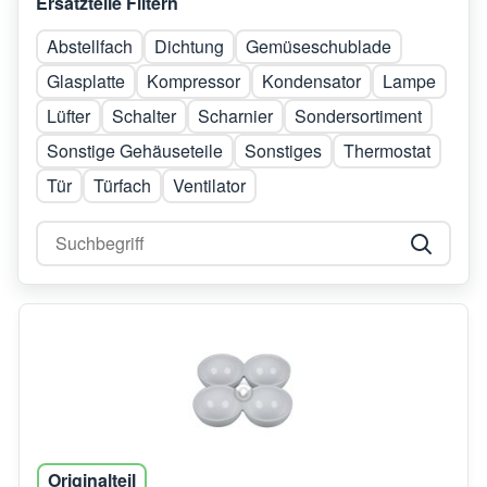
Ersatzteile Filtern
Abstellfach
Dichtung
Gemüseschublade
Glasplatte
Kompressor
Kondensator
Lampe
Lüfter
Schalter
Scharnier
Sondersortiment
Sonstige Gehäuseteile
Sonstiges
Thermostat
Tür
Türfach
Ventilator
Originalteil