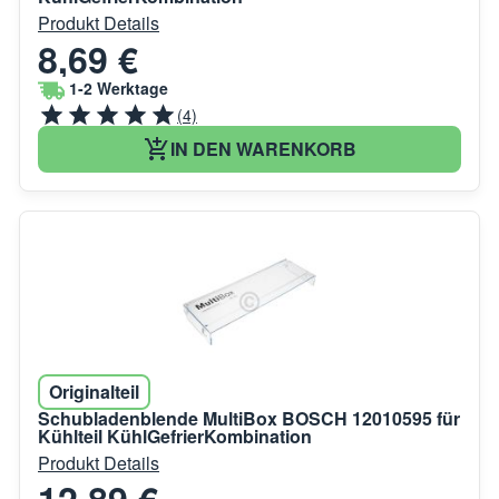
Produkt Details
8,69 €
1-2 Werktage
(4)
IN DEN WARENKORB
Originalteil
Schubladenblende MultiBox BOSCH 12010595 für
Kühlteil KühlGefrierKombination
Produkt Details
12,89 €