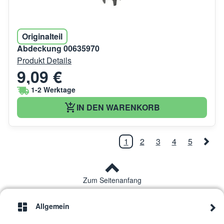
Originalteil
Abdeckung 00635970
Produkt Details
9,09 €
1-2 Werktage
IN DEN WARENKORB
1
2
3
4
5
Zum Seitenanfang
Allgemein