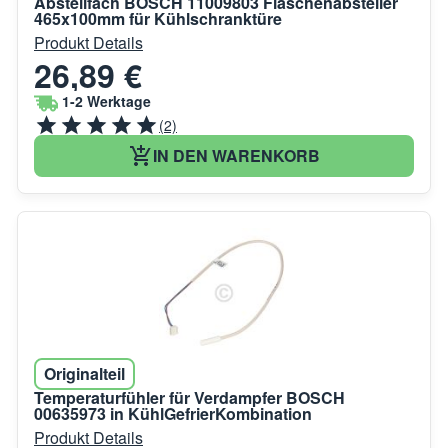
Abstellfach BOSCH 11009803 Flaschenabsteller
465x100mm für Kühlschranktüre
Produkt Details
26,89 €
1-2 Werktage
(2)
IN DEN WARENKORB
Originalteil
Temperaturfühler für Verdampfer BOSCH
00635973 in KühlGefrierKombination
Produkt Details