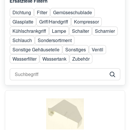
Ersatzteile Filtern
Dichtung
Filter
Gemüseschublade
Glasplatte
Griff/Handgriff
Kompressor
Kühlschrankgriff
Lampe
Schalter
Scharnier
Schlauch
Sondersortiment
Sonstige Gehäuseteile
Sonstiges
Ventil
Wasserfilter
Wassertank
Zubehör