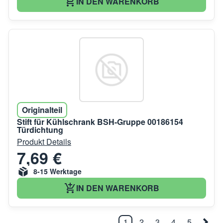
IN DEN WARENKORB
Originalteil
Stift für Kühlschrank BSH-Gruppe 00186154
Türdichtung
Produkt Details
7,69 €
8-15 Werktage
IN DEN WARENKORB
1
2
3
4
5