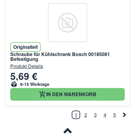
Originalteil
Schraube für Kühlschrank Bosch 00185081
Befestigung
Produkt Details
5,69 €
8-15 Werktage
IN DEN WARENKORB
1
2
3
4
5