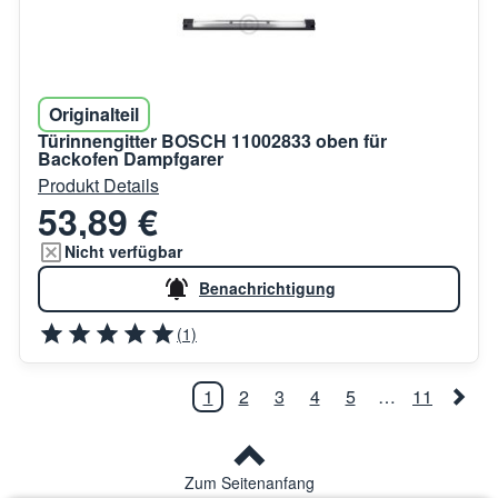
Originalteil
Türinnengitter BOSCH 11002833 oben für
Backofen Dampfgarer
Produkt Details
53,89 €
Nicht verfügbar
Benachrichtigung
(1)
1
2
3
4
5
…
11
Zum Seitenanfang