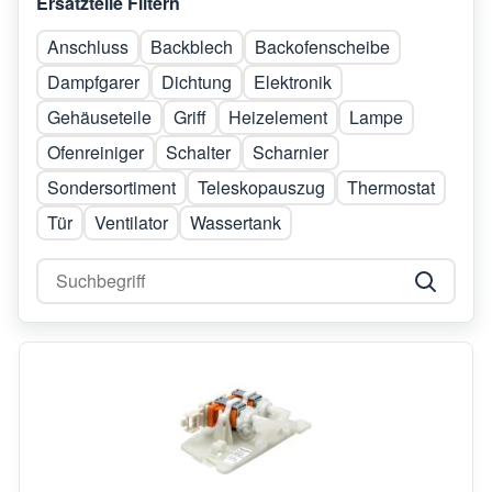
Ersatzteile Filtern
Anschluss
Backblech
Backofenscheibe
Dampfgarer
Dichtung
Elektronik
Gehäuseteile
Griff
Heizelement
Lampe
Ofenreiniger
Schalter
Scharnier
Sondersortiment
Teleskopauszug
Thermostat
Tür
Ventilator
Wassertank