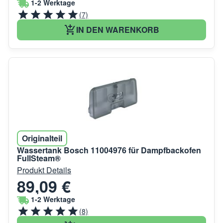
1-2 Werktage
(7)
IN DEN WARENKORB
Originalteil
Wassertank Bosch 11004976 für Dampfbackofen
FullSteam®
Produkt Details
89,09 €
1-2 Werktage
(8)