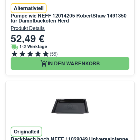
Alternativteil
Pumpe wie NEFF 12014205 RobertShaw 1491350
für Dampfbackofen Herd
Produkt Details
52,49 €
1-2 Werktage
(55)
IN DEN WARENKORB
Originalteil
Backblech hoch NEFF 11029049 Universalpfanne