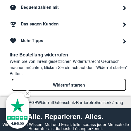
Bequem zahlen mit
Das sagen Kunden
Mehr Tipps
Ihre Bestellung widerrufen
Wenn Sie von Ihrem gesetzlichen Widerrufsrecht Gebrauch
machen möchten, klicken Sie einfach auf den “Widerruf starten”
Button.
Widerruf starten
Impressum
AGB
Widerruf
Datenschutz
Barrierefreiheitserklärung
Alle. Reparieren. Alles.
4.9
/
5.00
Wir vermitteln Wissen, Mut und Ersatzteile, sodass jeder Mensch die
Reparatur als die beste Lösung erkennt.