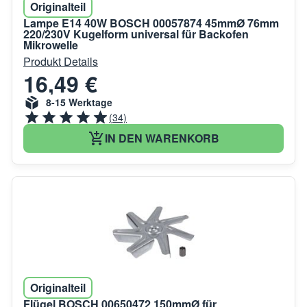
Originalteil
Lampe E14 40W BOSCH 00057874 45mmØ 76mm
220/230V Kugelform universal für Backofen
Mikrowelle
Produkt Details
16,49 €
8-15 Werktage
(34)
IN DEN WARENKORB
Originalteil
Flügel BOSCH 00650472 150mmØ für