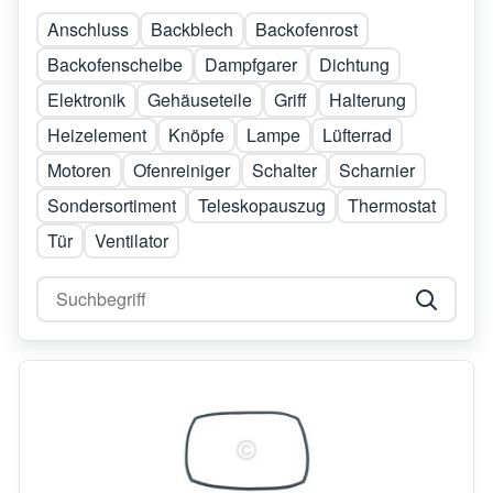
Anschluss
Backblech
Backofenrost
Backofenscheibe
Dampfgarer
Dichtung
Elektronik
Gehäuseteile
Griff
Halterung
Heizelement
Knöpfe
Lampe
Lüfterrad
Motoren
Ofenreiniger
Schalter
Scharnier
Sondersortiment
Teleskopauszug
Thermostat
Tür
Ventilator