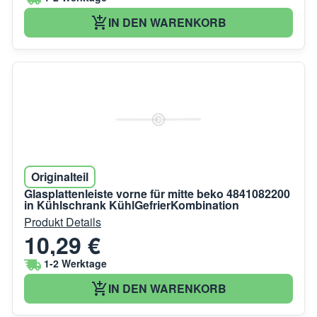
IN DEN WARENKORB
Originalteil
Glasplattenleiste vorne für mitte beko 4841082200
in Kühlschrank KühlGefrierKombination
Produkt Details
10,29 €
1-2 Werktage
IN DEN WARENKORB