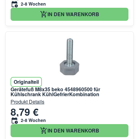
2-8 Wochen
IN DEN WARENKORB
Originalteil
Gerätefuß M8x35 beko 4548960500 für
Kühlschrank KühlGefrierKombination
Produkt Details
8,79 €
2-8 Wochen
IN DEN WARENKORB