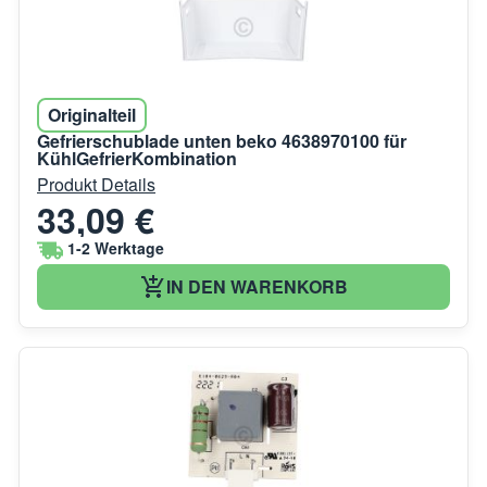
Originalteil
Gefrierschublade unten beko 4638970100 für
KühlGefrierKombination
Produkt Details
33,09 €
1-2 Werktage
IN DEN WARENKORB