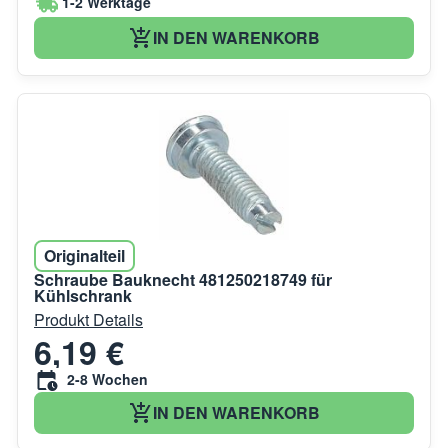
1-2 Werktage
IN DEN WARENKORB
Originalteil
Schraube Bauknecht 481250218749 für
Kühlschrank
Produkt Details
6,19 €
2-8 Wochen
IN DEN WARENKORB