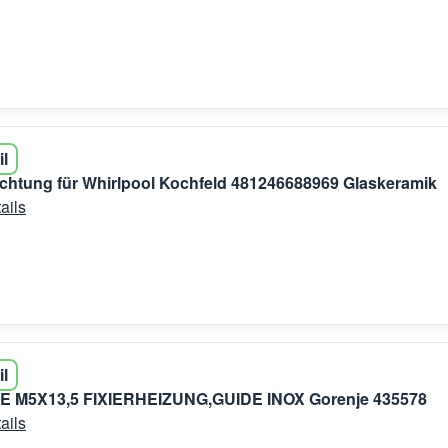
il
chtung für Whirlpool Kochfeld 481246688969 Glaskeramik
ails
il
M5X13,5 FIXIERHEIZUNG,GUIDE INOX Gorenje 435578
ails