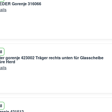
DER Gorenje 316066
ails
il
ter gorenje 423002 Träger rechts unten für Glasscheibe
üre Herd
ails
il
enje 421512