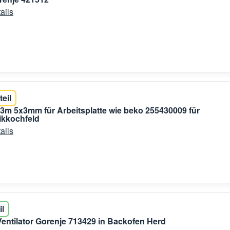
ails
teil
3m 5x3mm für Arbeitsplatte wie beko 255430009 für
ikkochfeld
ails
il
 Ventilator Gorenje 713429 in Backofen Herd