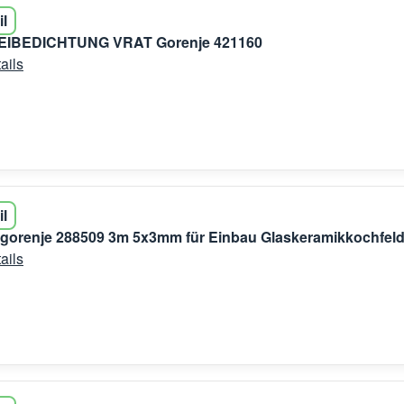
il
IBEDICHTUNG VRAT Gorenje 421160
ails
il
 gorenje 288509 3m 5x3mm für Einbau Glaskeramikkochfel
ails