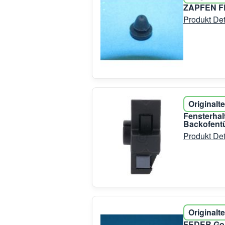
ZAPFEN FE
Produkt Det
Originalte
Fensterhal
Backofent
Produkt Det
Originalte
FEDER Gor