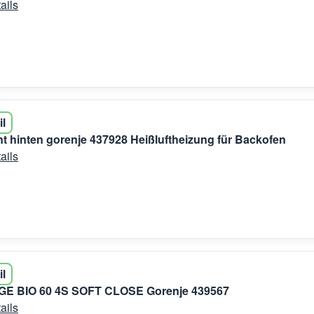
ails
il
t hinten gorenje 437928 Heißluftheizung für Backofen
ails
il
E BIO 60 4S SOFT CLOSE Gorenje 439567
ails