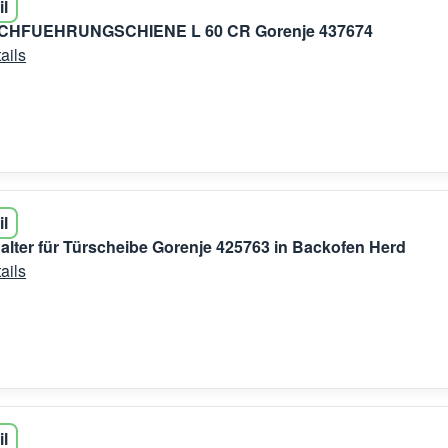
il
HFUEHRUNGSCHIENE L 60 CR Gorenje 437674
ails
il
lter für Türscheibe Gorenje 425763 in Backofen Herd
ails
il