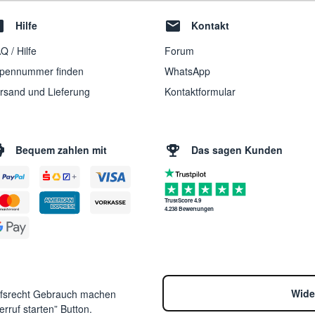
Hilfe
Kontakt
Q / Hilfe
Forum
pennummer finden
WhatsApp
rsand und Lieferung
Kontaktformular
Bequem zahlen mit
Das sagen Kunden
TrustScore 4.9
4.238 Bewertungen
Wide
ufsrecht Gebrauch machen
rruf starten” Button.