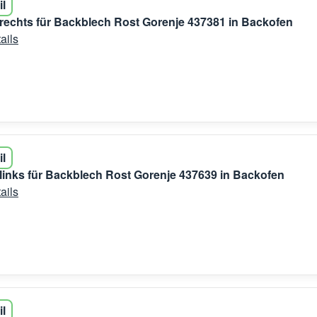
il
r rechts für Backblech Rost Gorenje 437381 in Backofen
ails
il
r links für Backblech Rost Gorenje 437639 in Backofen
ails
il