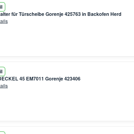
il
lter für Türscheibe Gorenje 425763 in Backofen Herd
ails
il
ECKEL 45 EM7011 Gorenje 423406
ails