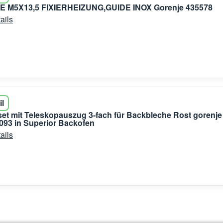
M5X13,5 FIXIERHEIZUNG,GUIDE INOX Gorenje 435578
ails
il
rset mit Teleskopauszug 3-fach für Backbleche Rost gorenje
93 in Superior Backofen
ails