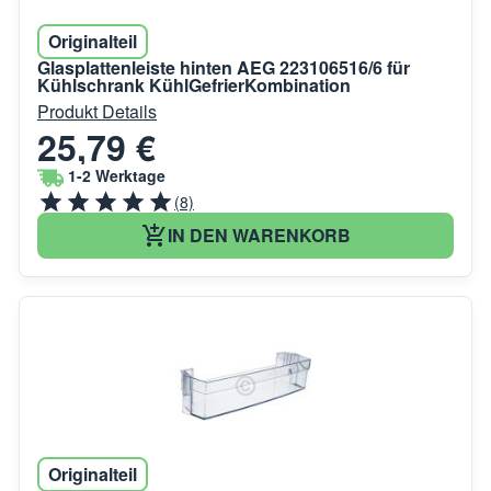
Originalteil
Glasplattenleiste hinten AEG 223106516/6 für
Kühlschrank KühlGefrierKombination
Produkt Details
25,79 €
1-2 Werktage
(8)
IN DEN WARENKORB
Originalteil