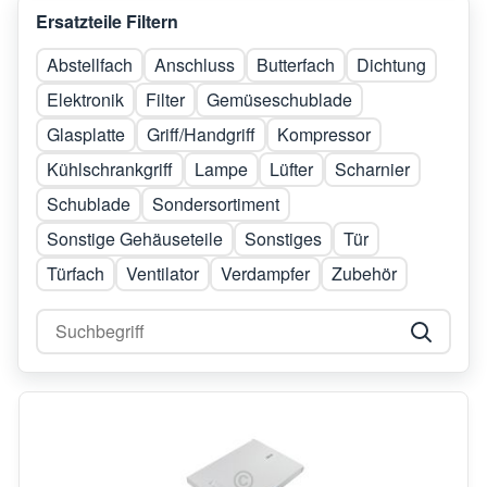
Ersatzteile Filtern
Abstellfach
Anschluss
Butterfach
Dichtung
Elektronik
Filter
Gemüseschublade
Glasplatte
Griff/Handgriff
Kompressor
Kühlschrankgriff
Lampe
Lüfter
Scharnier
Schublade
Sondersortiment
Sonstige Gehäuseteile
Sonstiges
Tür
Türfach
Ventilator
Verdampfer
Zubehör