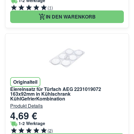
1-2 Werktage
(1)
IN DEN WARENKORB
Originalteil
Eiereinsatz für Türfach AEG 2231019072
163x92mm in Kühlschrank
KühlGefrierKombination
Produkt Details
4,69 €
1-2 Werktage
(2)