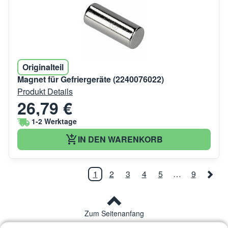
Originalteil
Magnet für Gefriergeräte (2240076022)
Produkt Details
26,79 €
1-2 Werktage
IN DEN WARENKORB
1
2
3
4
5
…
9
Zum Seitenanfang