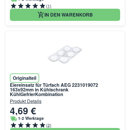
(1)
IN DEN WARENKORB
Originalteil
Eiereinsatz für Türfach AEG 2231019072
163x92mm in Kühlschrank
KühlGefrierKombination
Produkt Details
4,69 €
1-2 Werktage
(2)