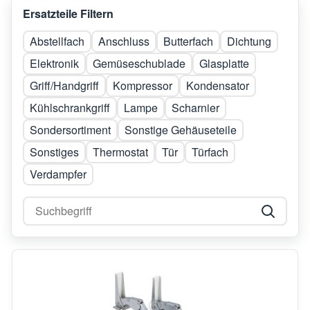
Ersatzteile Filtern
Abstellfach
Anschluss
Butterfach
Dichtung
Elektronik
Gemüseschublade
Glasplatte
Griff/Handgriff
Kompressor
Kondensator
Kühlschrankgriff
Lampe
Scharnier
Sondersortiment
Sonstige Gehäuseteile
Sonstiges
Thermostat
Tür
Türfach
Verdampfer