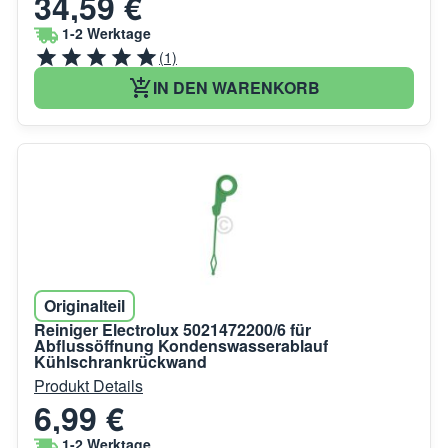
34,59 €
1-2 Werktage
(1)
IN DEN WARENKORB
Originalteil
Reiniger Electrolux 5021472200/6 für
Abflussöffnung Kondenswasserablauf
Kühlschrankrückwand
Produkt Details
6,99 €
1-2 Werktage