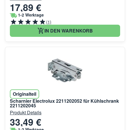
17,89 €
1-2 Werktage
(1)
IN DEN WARENKORB
Originalteil
Scharnier Electrolux 2211202052 für Kühlschrank
2211202045
Produkt Details
33,49 €
1-2 Werktage