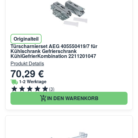
Originalteil
Türscharnierset AEG 405550419/7 für
Kühlschrank Gefrierschrank
KühlGefrierKombination 2211201047
Produkt Details
70,29 €
1-2 Werktage
(3)
IN DEN WARENKORB