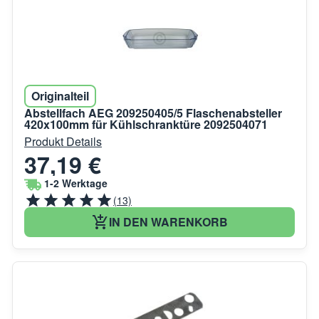
Originalteil
Abstellfach AEG 209250405/5 Flaschenabsteller
420x100mm für Kühlschranktüre 2092504071
Produkt Details
37,19 €
1-2 Werktage
(13)
IN DEN WARENKORB