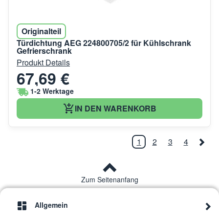
Originalteil
Türdichtung AEG 224800705/2 für Kühlschrank
Gefrierschrank
Produkt Details
67,69 €
1-2 Werktage
IN DEN WARENKORB
1
2
3
4
Zum Seitenanfang
Allgemein