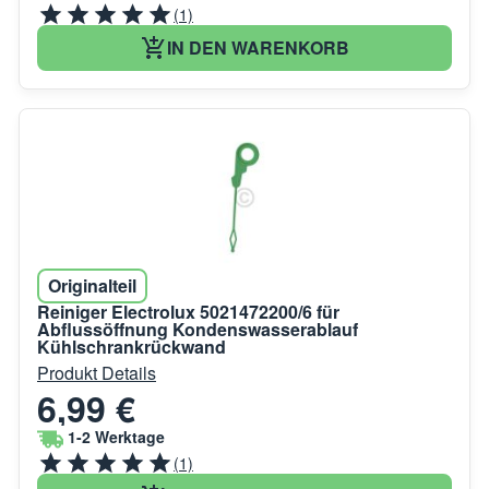
(1)
IN DEN WARENKORB
Originalteil
Reiniger Electrolux 5021472200/6 für
Abflussöffnung Kondenswasserablauf
Kühlschrankrückwand
Produkt Details
6,99 €
1-2 Werktage
(1)