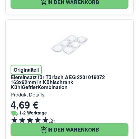
IN DEN WARENKORB
Originalteil
Eiereinsatz für Türfach AEG 2231019072
163x92mm in Kühlschrank
KühlGefrierKombination
Produkt Details
4,69 €
1-2 Werktage
(2)
IN DEN WARENKORB