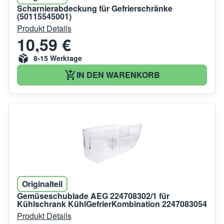
Scharnierabdeckung für Gefrierschränke
(50115545001)
Produkt Details
10,59 €
8-15 Werktage
IN DEN WARENKORB
Originalteil
Gemüseschublade AEG 224708302/1 für
Kühlschrank KühlGefrierKombination 2247083054
Produkt Details