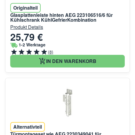
Originalteil
Glasplattenleiste hinten AEG 223106516/6 für
Kühlschrank KühlGefrierKombination
Produkt Details
25,79 €
1-2 Werktage
(8)
IN DEN WARENKORB
Alternativteil
Türmontageset wie AEG 2230349041 für