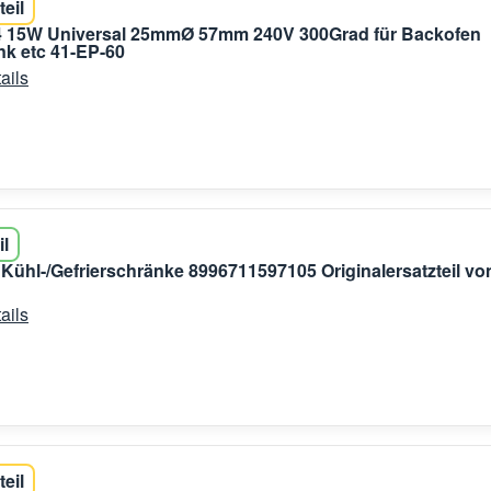
teil
 15W Universal 25mmØ 57mm 240V 300Grad für Backofen
k etc 41-EP-60
ails
il
ür Kühl-/Gefrierschränke 8996711597105 Originalersatzteil vo
ails
teil