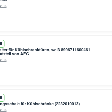
ails
il
lter für Kühlschranktüren, weiß 8996711600461
satzteil von AEG
ails
il
ngsschale für Kühlschränke (2232010013)
ails