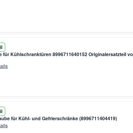
il
 für Kühlschranktüren 8996711640152 Originalersatzteil v
ails
il
ube für Kühl- und Gefrierschränke (8996711404419)
ails