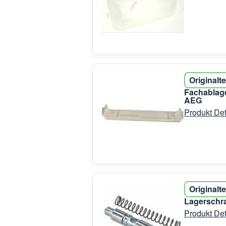
Originalte
Fachablage
AEG
Produkt Det
Originalte
Lagerschra
Produkt Det