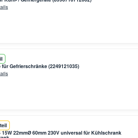
ails
il
 für Gefrierschränke (2249121035)
ails
teil
 15W 22mmØ 60mm 230V universal für Kühlschrank
rank