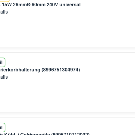
 15W 26mmØ 60mm 240V universal
ails
il
rierkorbhalterung (8996751304974)
ails
il
ür Kühl- / Gefriergeräte (8996710712002)