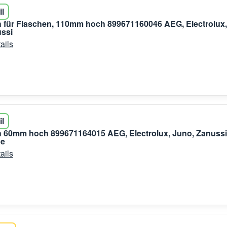
il
h für Flaschen, 110mm hoch 899671160046 AEG, Electrolux,
ussi
ails
il
h 60mm hoch 899671164015 AEG, Electrolux, Juno, Zanussi
pe
ails