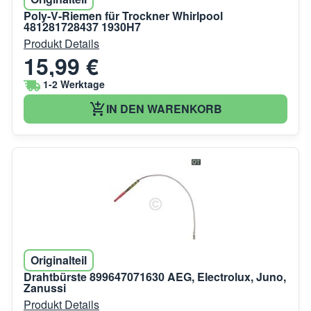
Poly-V-Riemen für Trockner Whirlpool
481281728437 1930H7
Produkt Details
15,99 €
1-2 Werktage
IN DEN WARENKORB
Originalteil
Drahtbürste 899647071630 AEG, Electrolux, Juno,
Zanussi
Produkt Details