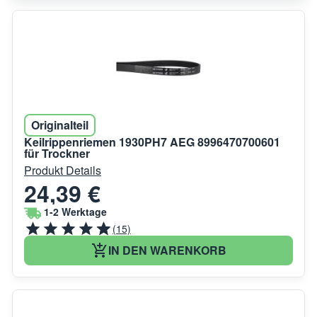
Originalteil
Keilrippenriemen 1930PH7 AEG 8996470700601
für Trockner
Produkt Details
24,39 €
1-2 Werktage
(15)
IN DEN WARENKORB