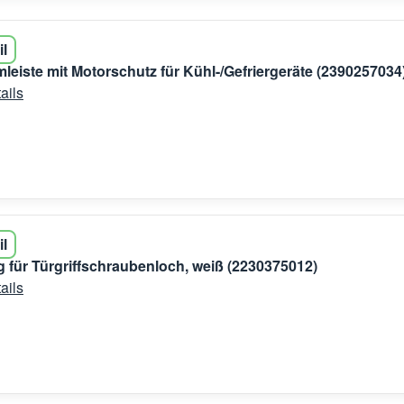
il
eiste mit Motorschutz für Kühl-/Gefriergeräte (2390257034
ails
il
für Türgriffschraubenloch, weiß (2230375012)
ails