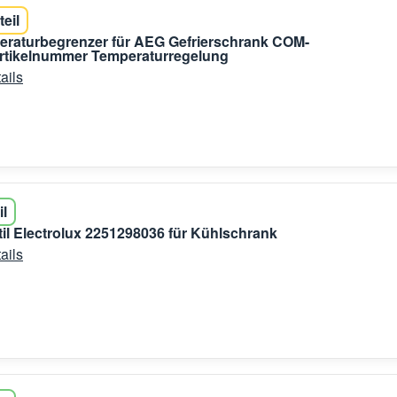
teil
raturbegrenzer für AEG Gefrierschrank COM-
artikelnummer Temperaturregelung
ails
il
il Electrolux 2251298036 für Kühlschrank
ails