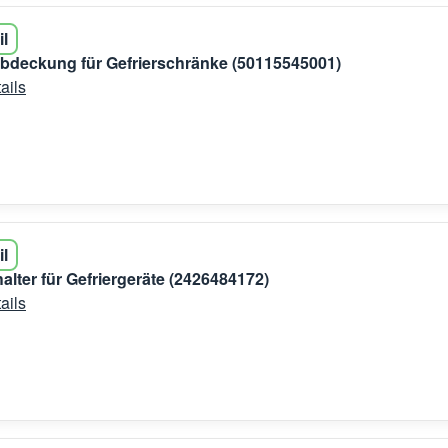
il
bdeckung für Gefrierschränke (50115545001)
ails
il
lter für Gefriergeräte (2426484172)
ails