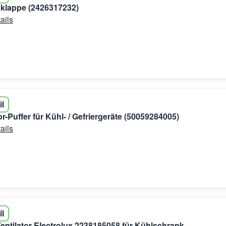
hklappe (2426317232)
ails
il
-Puffer für Kühl- / Gefriergeräte (50059284005)
ails
il
 Ventilator Electrolux 2238185058 für Kühlschrank