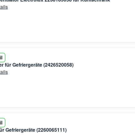
ails
il
er für Gefriergeräte (2426520058)
ails
il
für Gefriergeräte (2260065111)