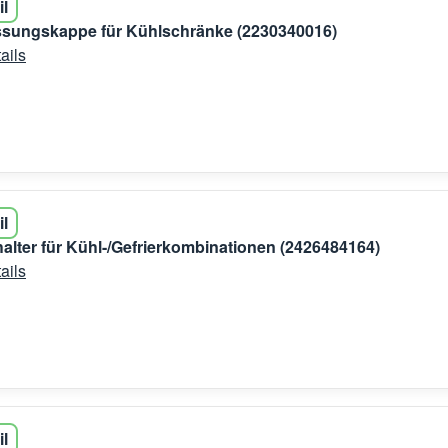
il
sungskappe für Kühlschränke (2230340016)
ails
il
lter für Kühl-/Gefrierkombinationen (2426484164)
ails
il