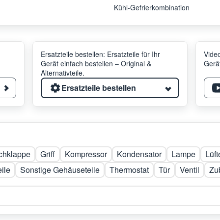
Kühl-Gefrierkombination
Ersatzteile bestellen: Ersatzteile für Ihr
Video
Gerät einfach bestellen – Original &
Gerät
Alternativteile.
Ersatzteile bestellen
achklappe
Griff
Kompressor
Kondensator
Lampe
Lüft
ile
Sonstige Gehäuseteile
Thermostat
Tür
Ventil
Zu