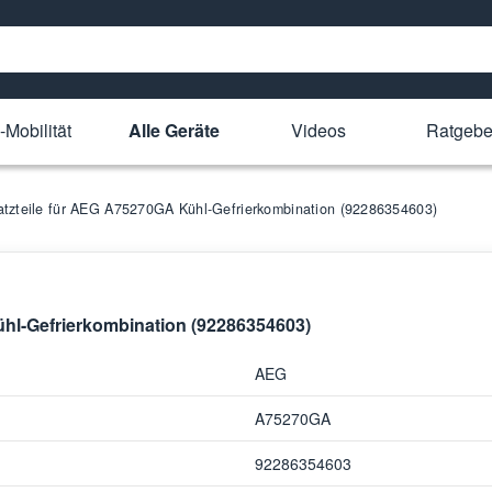
-Mobilität
Alle Geräte
Videos
Ratgebe
atzteile für AEG A75270GA Kühl-Gefrierkombination (92286354603)
ühl-Gefrierkombination (92286354603)
AEG
A75270GA
92286354603