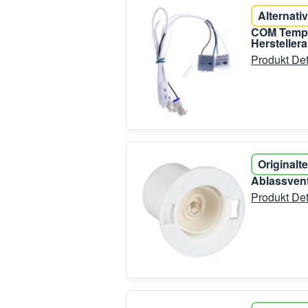
Alternativ
COM Tempe
Hersteller
Produkt Det
Originalte
Ablassvent
Produkt Det