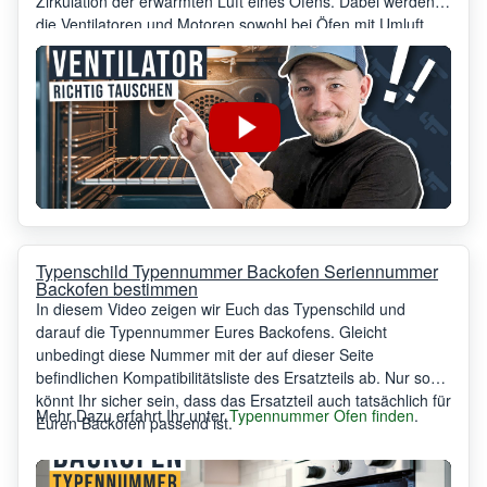
Zirkulation der erwärmten Luft eines Ofens. Dabei werden
die Ventilatoren und Motoren sowohl bei Öfen mit Umluft,
als auch bei Heißluftöfen verwendet. Entscheidend für die
exakten Begrifflichkeiten ist dabei nur die Anordnung der
jeweiligen Heizelemente.
Typenschild Typennummer Backofen Seriennummer
Backofen bestimmen
In diesem Video zeigen wir Euch das Typenschild und
darauf die Typennummer Eures Backofens. Gleicht
unbedingt diese Nummer mit der auf dieser Seite
befindlichen Kompatibilitätsliste des Ersatzteils ab. Nur so
könnt Ihr sicher sein, dass das Ersatzteil auch tatsächlich für
Mehr Dazu erfahrt Ihr unter
Typennummer Ofen finden
.
Euren Backofen passend ist.