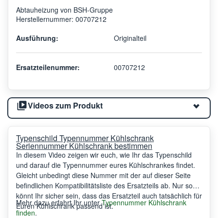
Abtauheizung von BSH-Gruppe
Herstellernummer: 00707212
Ausführung:
Originalteil
Ersatzteilenummer:
00707212
Videos zum Produkt
Typenschild Typennummer Kühlschrank
Seriennummer Kühlschrank bestimmen
In diesem Video zeigen wir euch, wie Ihr das Typenschild
und darauf die Typennummer eures Kühlschrankes findet.
Gleicht unbedingt diese Nummer mit der auf dieser Seite
befindlichen Kompatibilitätsliste des Ersatzteils ab. Nur so
könnt Ihr sicher sein, dass das Ersatzteil auch tatsächlich für
Mehr dazu erfahrt Ihr unter
Typennummer Kühlschrank
Euren Kühlschrank passend ist.
finden
.