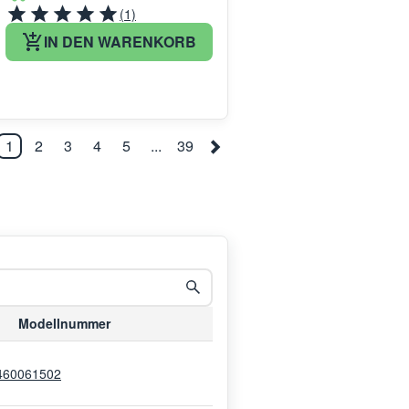
(1)
IN DEN WARENKORB
1
2
3
4
5
...
39
Modellnummer
460061502