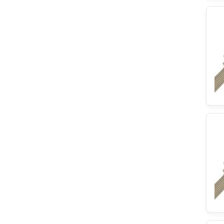
Indesit
RobertShaw
Elica
Fagor
Hoover
Saeco
Miele
Küppersbusch
Teka
TCL