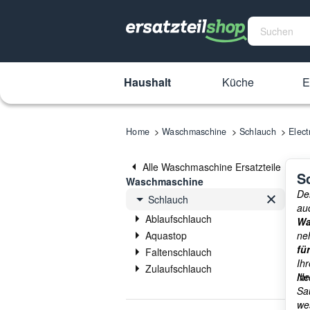
Haushalt
Küche
E
Home
Waschmaschine
Schlauch
Elect
Alle Waschmaschine Ersatzteile
S
Waschmaschine
De
Schlauch
au
Ablaufschlauch
Wa
Aquastop
ne
fü
Faltenschlauch
Ihr
Zulaufschlauch
Ih
Ne
Sa
we