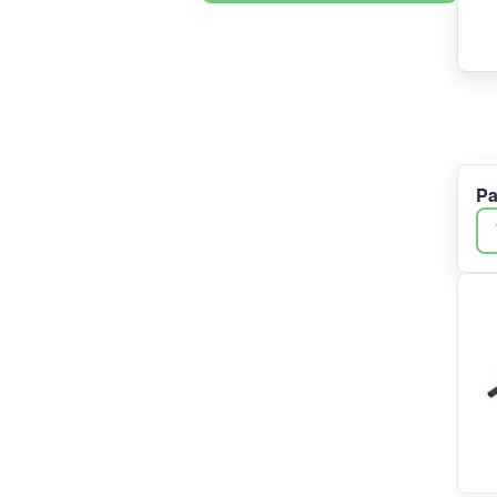
Whirlpool
Bluparts
Smeg
Bitron
Beko
Haier/Candy/Hoover
Amica
Pa
Bauknecht
Gorenje
ELTEK
Panasonic
Euronova
Valplast
rep:labs
Puteus
Romo
ersatzteilshop basics
Hisense
Wpro