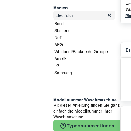
we
Marken
We
Electrolux
Me
Bosch
Siemens
Neff
AEG
Er
Whirlpool/Bauknecht-Gruppe
Arcelik
LG
Samsung
Hisense/Gorenje
COM
Candy
Modellnummer Waschmaschine
TP REFLEX
Mit dieser Anleitung finden Sie ganz
Haier
einfach die Modellnummer Ihrer
Electrolux/AEG
Waschmaschine.
Vestel
Typennummer finden
Midea/Comfee