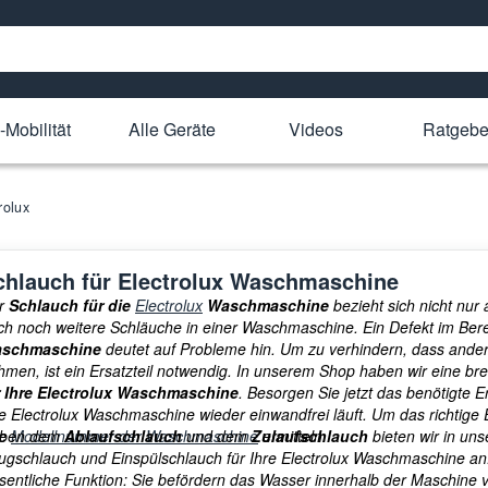
-Mobilität
Alle Geräte
Videos
Ratgebe
rolux
chlauch für Electrolux Waschmaschine
r
Schlauch für die
Electrolux
Waschmaschine
bezieht sich nicht nur
ch noch weitere Schläuche in einer Waschmaschine. Ein Defekt im Ber
schmaschine
deutet auf Probleme hin. Um zu verhindern, dass ander
hmen, ist ein Ersatzteil notwendig. In unserem Shop haben wir eine br
r Ihre Electrolux Waschmaschine
. Besorgen Sie jetzt das benötigte E
e Electrolux Waschmaschine wieder einwandfrei läuft. Um das richtige E
re
ben dem
Modellnummer der Waschmaschine
Ablaufschlauch
und dem
Zulaufschlauch
ermitteln.
bieten wir in u
ugschlauch und Einspülschlauch für Ihre Electrolux Waschmaschine an. 
sentliche Funktion: Sie befördern das Wasser innerhalb der Maschine