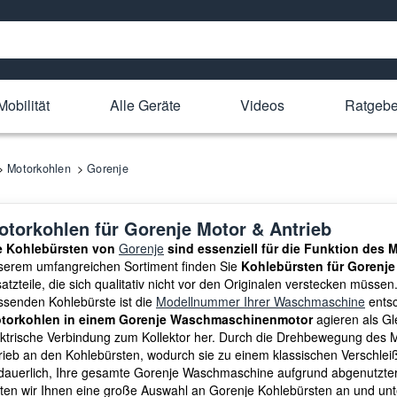
Mobilität
Alle Geräte
Videos
Ratgebe
Motorkohlen
Gorenje
otorkohlen für Gorenje Motor & Antrieb
e Kohlebürsten von
Gorenje
sind essenziell für die Funktion des
serem umfangreichen Sortiment finden Sie
Kohlebürsten für Goren
atzteile, die sich qualitativ nicht vor den Originalen verstecken müsse
ssenden Kohlebürste ist die
Modellnummer Ihrer Waschmaschine
entsc
torkohlen in einem Gorenje Waschmaschinenmotor
agieren als Gle
ektrische Verbindung zum Kollektor her. Durch die Drehbewegung des Mot
rieb an den Kohlebürsten, wodurch sie zu einem klassischen Verschleiß
dauerlich, Ihre gesamte Gorenje Waschmaschine aufgrund abgenutzte
eten wir Ihnen eine große Auswahl an Gorenje Kohlebürsten an und unt