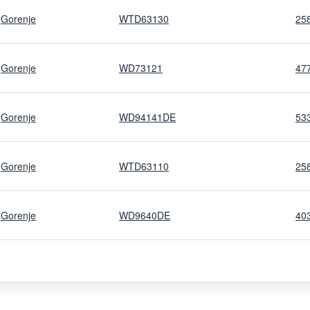
Gorenje
WTD63130
25
Gorenje
WD73121
47
Gorenje
WD94141DE
53
Gorenje
WTD63110
25
Gorenje
WD9640DE
40
Gorenje
WD12120
39