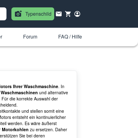
Typenschild
r
Forum
FAQ / Hilfe
 Motors Ihrer Waschmaschine
. In
je Waschmaschinen
und alternative
n. Für die korrekte Auswahl der
heidend.
itkontakte und stellen somit eine
ors entsteht ein kontinuierlicher
teil werden. Es wäre äußerst
r
Motorkohlen
zu ersetzen. Daher
erstützen Sie bei deren