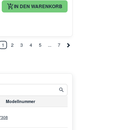
IN DEN WARENKORB
1
2
3
4
5
...
7
Modellnummer
7308