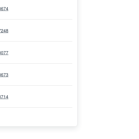
8674
7248
3077
8673
3714
4037