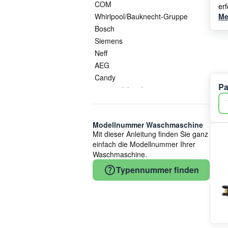
COM
er
Whirlpool/Bauknecht-Gruppe
Me
Bosch
Siemens
Neff
AEG
Candy
Pa
ersatzteilshop basics
Arcelik
Hisense/Gorenje
Modellnummer Waschmaschine
Electrolux
Mit dieser Anleitung finden Sie ganz
Indesit
einfach die Modellnummer Ihrer
Beko
Waschmaschine.
Smeg
Typennummer finden
Bauknecht
Whirlpool
Electrolux/AEG
Bluparts
Zanker