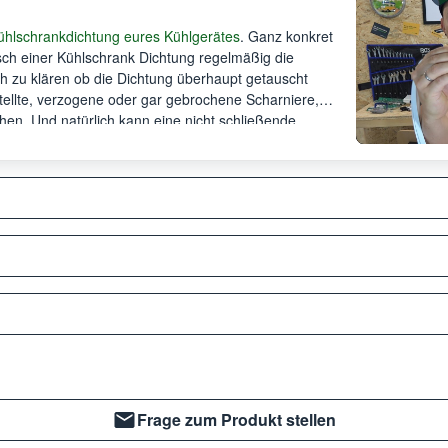
ühlschrankdichtung eures Kühlgerätes
. Ganz konkret
sch einer Kühlschrank Dichtung regelmäßig die
ich zu klären ob die Dichtung überhaupt getauscht
tellte, verzogene oder gar gebrochene Scharniere,
en. Und natürlich kann eine nicht schließende
stehenden Kühlschrank kommen. Also solltet Ihr vor
 Sachverhalte ausschließen.
Frage zum Produkt stellen