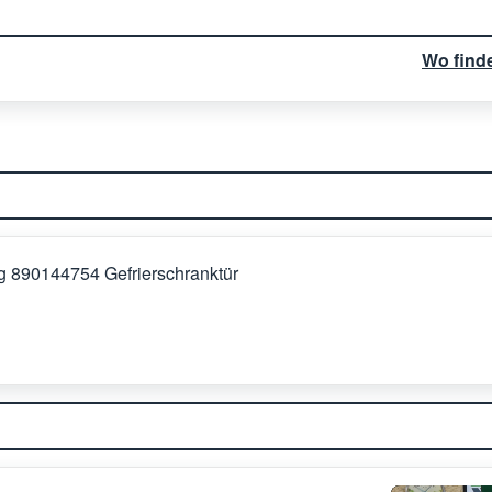
Wo find
ng 890144754 Gefrierschranktür