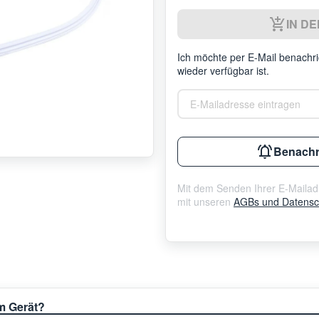
IN D
Ich möchte per E-Mail benachric
wieder verfügbar ist.
E-Mailadresse eintragen
Benachr
Mit dem Senden Ihrer E-Mailadr
mit unseren
AGBs und Datensch
em Gerät?