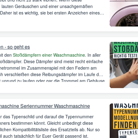
zu lauten Geräuschen und einer unsachgemäßen
aher ist es wichtig, sie bei ersten Anzeichen eines
 - so geht es
mit den
Stoßdämpfern einer Waschmaschine
. In aller
ßdämpfer. Diese Dämpfer sind meist recht einfache
chetrommel im Zusammenspiel mit den Federn am
rlich verschleißen diese Reibungsdämpfer im Laufe der
t unrund zu laufen oder gar die Trommel am Gehäuse
n ist dies ein klares Zeichen die Stoßdämpfer zu
maschine Seriennummer Waschmaschine
Ihr das Typenschild und darauf die Typennummer
ners bestimmen könnt. Gleicht unbedingt diese
ichen Kompatibilitätsliste des Ersatzteils ab. Nur so
il auch tatsächlich für Euer Gerät passend ist.