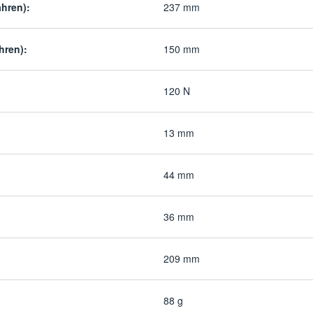
hren):
237 mm
hren):
150 mm
120 N
13 mm
44 mm
36 mm
209 mm
88 g