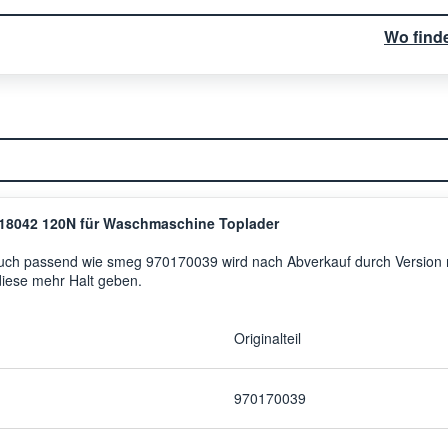
Wo find
18042 120N für Waschmaschine Toplader
 auch passend wie smeg 970170039 wird nach Abverkauf durch Version m
diese mehr Halt geben.
Originalteil
970170039