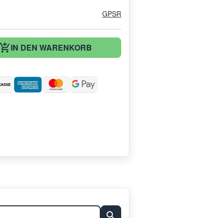
GPSR
IN DEN WARENKORB
: