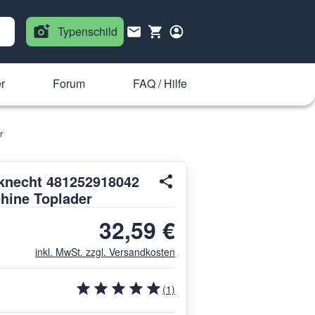
Typenschild
r
Forum
FAQ / Hilfe
r
knecht 481252918042
hine Toplader
32,59 €
inkl. MwSt. zzgl. Versandkosten
(1)