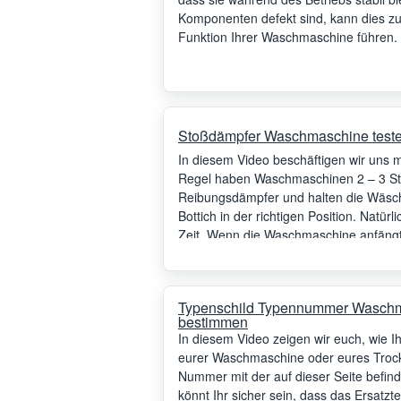
Komponenten defekt sind, kann dies 
Funktion Ihrer Waschmaschine führen. D
Problems zu ersetzen.
Stoßdämpfer Waschmaschine testen
In diesem Video beschäftigen wir uns 
Regel haben Waschmaschinen 2 – 3 Sto
Reibungsdämpfer und halten die Wäs
Bottich in der richtigen Position. Natü
Zeit. Wenn die Waschmaschine anfäng
oder auch dem Bullauge anschlägt, dan
tauschen.
Typenschild Typennummer Wasch
bestimmen
In diesem Video zeigen wir euch, wie 
eurer Waschmaschine oder eures Trock
Nummer mit der auf dieser Seite befindl
könnt Ihr sicher sein, dass das Ersatzte