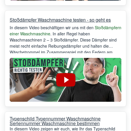
Stoßdämpfer Waschmaschine testen - so geht es
In diesem Video beschäftigen wir uns mit den
Stoßdämpfern
einer Waschmaschine
. In aller Regel haben
Waschmaschinen 2 – 3 Stoßdämpfer. Diese Dämpfer sind
meist recht einfache Reibungsdämpfer und halten die
Wäschetrommel im Zusammenspiel mit den Federn am
Bottich in der richtigen Position. Natürlich verschleißen diese
Reibungsdämpfer im Laufe der Zeit. Wenn die
Waschmaschine anfängt unrund zu laufen oder gar die
Trommel am Gehäuse oder auch dem Bullauge anschlägt,
dann ist dies ein klares Zeichen die Stoßdämpfer zu
tauschen.
Typenschild Typennummer Waschmaschine
Seriennummer Waschmaschine bestimmen
In diesem Video zeigen wir euch, wie Ihr das Typenschild