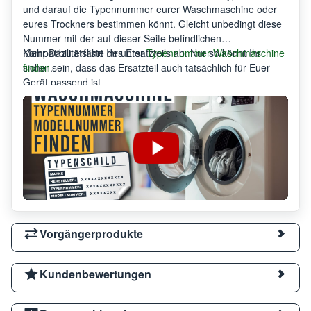
und darauf die Typennummer eurer Waschmaschine oder
eures Trockners bestimmen könnt. Gleicht unbedingt diese
Nummer mit der auf dieser Seite befindlichen
Kompatibilitätsliste des Ersatzteils ab. Nur so könnt Ihr
Mehr Dazu erfahrt Ihr unter
Typennummer Waschmaschine
sicher sein, dass das Ersatzteil auch tatsächlich für Euer
finden
.
Gerät passend ist.
Vorgängerprodukte
Kundenbewertungen