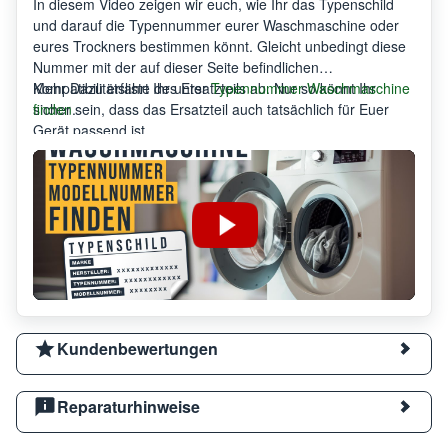
In diesem Video zeigen wir euch, wie Ihr das Typenschild
und darauf die Typennummer eurer Waschmaschine oder
eures Trockners bestimmen könnt. Gleicht unbedingt diese
Nummer mit der auf dieser Seite befindlichen
Kompatibilitätsliste des Ersatzteils ab. Nur so könnt Ihr
Mehr Dazu erfahrt Ihr unter
Typennummer Waschmaschine
sicher sein, dass das Ersatzteil auch tatsächlich für Euer
finden
.
Gerät passend ist.
Kundenbewertungen
Reparaturhinweise