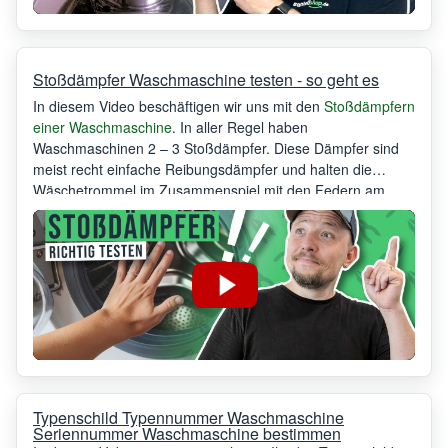
Stoßdämpfer Waschmaschine testen - so geht es
In diesem Video beschäftigen wir uns mit den
Stoßdämpfern
einer Waschmaschine
. In aller Regel haben
Waschmaschinen 2 – 3 Stoßdämpfer. Diese Dämpfer sind
meist recht einfache Reibungsdämpfer und halten die
Wäschetrommel im Zusammenspiel mit den Federn am
Bottich in der richtigen Position. Natürlich verschleißen diese
Reibungsdämpfer im Laufe der Zeit. Wenn die
Waschmaschine anfängt unrund zu laufen oder gar die
Trommel am Gehäuse oder auch dem Bullauge anschlägt,
dann ist dies ein klares Zeichen die Stoßdämpfer zu
tauschen.
Typenschild Typennummer Waschmaschine
Seriennummer Waschmaschine bestimmen