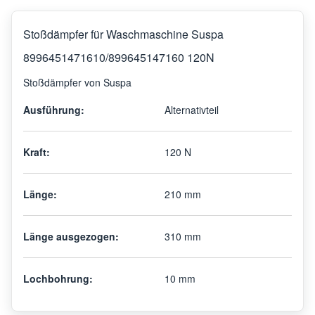
Stoßdämpfer für Waschmaschine Suspa
8996451471610/899645147160 120N
Stoßdämpfer von Suspa
Ausführung:
Alternativteil
Kraft:
120 N
Länge:
210 mm
Länge ausgezogen:
310 mm
Lochbohrung:
10 mm