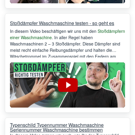
Stoßdämpfer Waschmaschine testen - so geht es
In diesem Video beschäftigen wir uns mit den
Stoßdämpfern
einer Waschmaschine
. In aller Regel haben
Waschmaschinen 2 – 3 Stoßdämpfer. Diese Dämpfer sind
meist recht einfache Reibungsdämpfer und halten die
Wäschetrommel im Zusammenspiel mit den Federn am
Bottich in der richtigen Position. Natürlich verschleißen diese
Reibungsdämpfer im Laufe der Zeit. Wenn die
Waschmaschine anfängt unrund zu laufen oder gar die
Trommel am Gehäuse oder auch dem Bullauge anschlägt,
dann ist dies ein klares Zeichen die Stoßdämpfer zu
tauschen.
Typenschild Typennummer Waschmaschine
Seriennummer Waschmaschine bestimmen