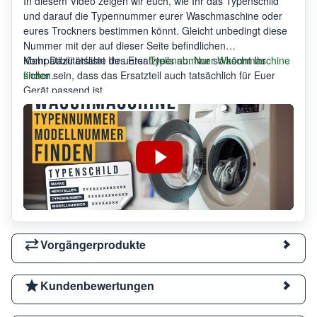
In diesem Video zeigen wir euch, wie Ihr das Typenschild
und darauf die Typennummer eurer Waschmaschine oder
eures Trockners bestimmen könnt. Gleicht unbedingt diese
Nummer mit der auf dieser Seite befindlichen
Kompatibilitätsliste des Ersatzteils ab. Nur so könnt Ihr
Mehr Dazu erfahrt Ihr unter
Typennummer Waschmaschine
sicher sein, dass das Ersatzteil auch tatsächlich für Euer
finden
.
Gerät passend ist.
Vorgängerprodukte
Kundenbewertungen