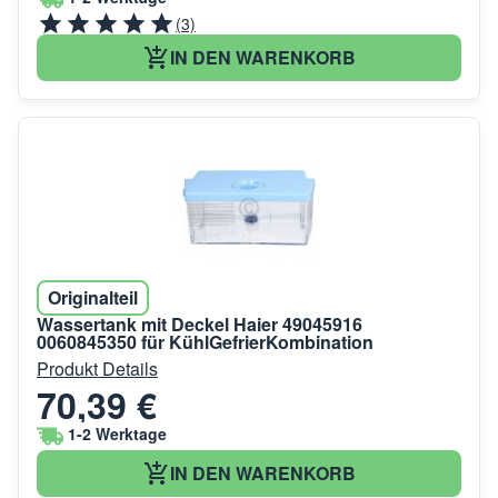
(3)
IN DEN WARENKORB
Originalteil
Wassertank mit Deckel Haier 49045916
0060845350 für KühlGefrierKombination
Produkt Details
70,39 €
1-2 Werktage
IN DEN WARENKORB