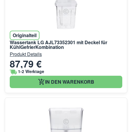
Originalteil
Wassertank LG AJL73352301 mit Deckel für
KühlGefrierKombination
Produkt Details
87,79 €
1-2 Werktage
IN DEN WARENKORB