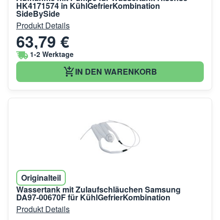
HK4171574 in KühlGefrierKombination
SideBySide
Produkt Details
63,79 €
1-2 Werktage
IN DEN WARENKORB
Originalteil
Wassertank mit Zulaufschläuchen Samsung
DA97-00670F für KühlGefrierKombination
Produkt Details