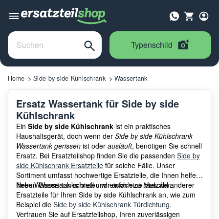
Typenschild
Home
Side by side Kühlschrank
Wassertank
Ersatz Wassertank für Side by side
Kühlschrank
Ein
Side by side Kühlschrank
ist ein praktisches
Haushaltsgerät, doch wenn der
Side by side Kühlschrank
Wassertank gerissen
ist oder
ausläuft
, benötigen Sie schnell
Ersatz. Bei Ersatzteilshop finden Sie die passenden
Side by
side Kühlschrank Ersatzteile
für solche Fälle. Unser
Sortiment umfasst hochwertige Ersatzteile, die Ihnen helfen,
Ihren Wassertank schnell und einfach zu
Neben Wassertanks bieten wir auch eine Vielzahl anderer
tauschen
.
Ersatzteile für Ihren Side by side Kühlschrank an, wie zum
Beispiel die
Side by side Kühlschrank Türdichtung
.
Vertrauen Sie auf Ersatzteilshop, Ihren zuverlässigen