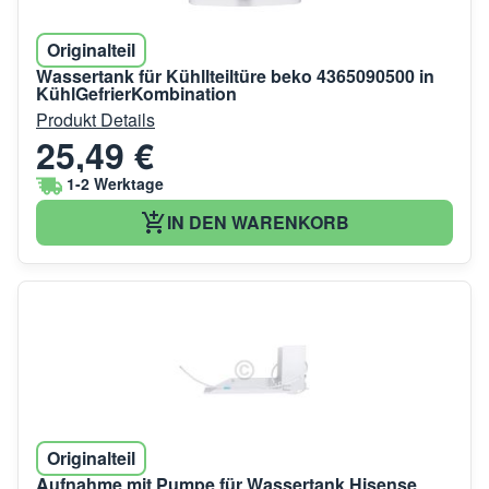
Originalteil
Wassertank für Kühllteiltüre beko 4365090500 in
KühlGefrierKombination
Produkt Details
25,49 €
1-2 Werktage
IN DEN WARENKORB
Originalteil
Aufnahme mit Pumpe für Wassertank Hisense