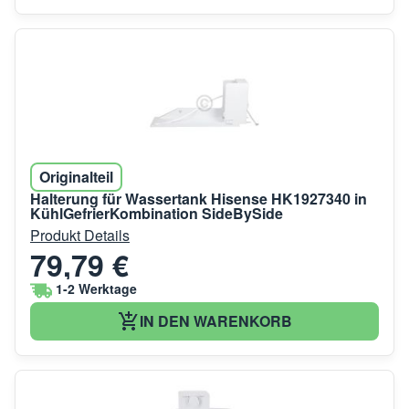
Originalteil
Halterung für Wassertank Hisense HK1927340 in
KühlGefrierKombination SideBySide
Produkt Details
79,79 €
1-2 Werktage
IN DEN WARENKORB