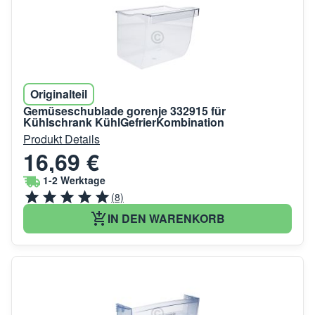
Originalteil
Gemüseschublade gorenje 332915 für
Kühlschrank KühlGefrierKombination
Produkt Details
16,69 €
1-2 Werktage
(8)
IN DEN WARENKORB