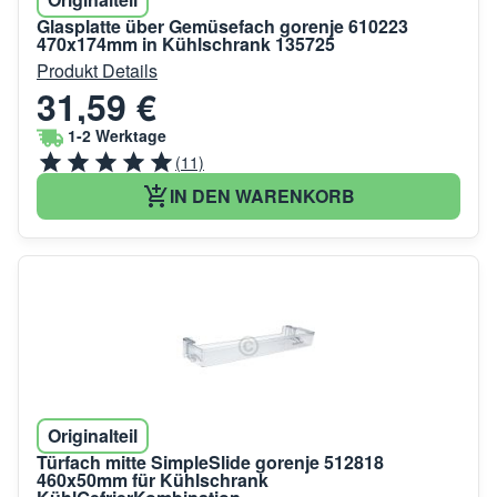
Glasplatte über Gemüsefach gorenje 610223
470x174mm in Kühlschrank 135725
Produkt Details
31,59 €
1-2 Werktage
(11)
IN DEN WARENKORB
Originalteil
Türfach mitte SimpleSlide gorenje 512818
460x50mm für Kühlschrank