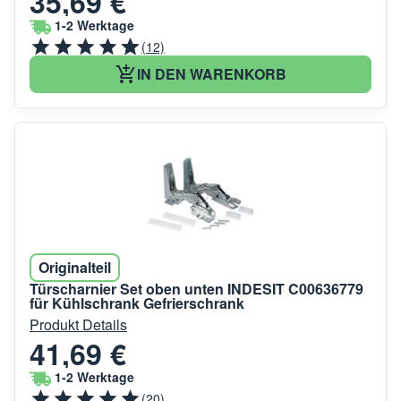
35,69 €
1-2 Werktage
(12)
IN DEN WARENKORB
Originalteil
Türscharnier Set oben unten INDESIT C00636779
für Kühlschrank Gefrierschrank
Produkt Details
41,69 €
1-2 Werktage
(20)