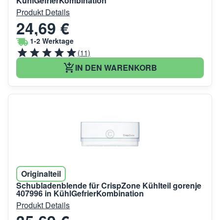
KühlGefrierKombination
Produkt Details
24,69 €
1-2 Werktage
(11)
IN DEN WARENKORB
Originalteil
Schubladenblende für CrispZone Kühlteil gorenje
407996 in KühlGefrierKombination
Produkt Details