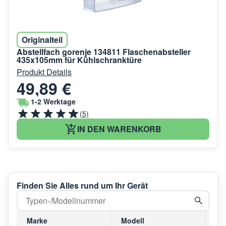
Originalteil
Abstellfach gorenje 134811 Flaschenabsteller
435x105mm für Kühlschranktüre
Produkt Details
49,89 €
1-2 Werktage
(5)
IN DEN WARENKORB
Finden Sie Alles rund um Ihr Gerät
Marke
Modell
Mo