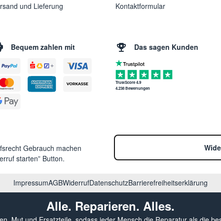
rsand und Lieferung
Kontaktformular
Bequem zahlen mit
Das sagen Kunden
TrustScore 4.9
4.238 Bewertungen
Wide
ufsrecht Gebrauch machen
rruf starten” Button.
Impressum
AGB
Widerruf
Datenschutz
Barrierefreiheitserklärung
Alle. Reparieren. Alles.
sen, Mut und Ersatzteile, sodass jeder Mensch die Reparatur als die be