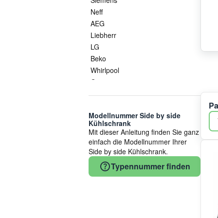
Neff
AEG
Liebherr
LG
Beko
Whirlpool
Gorenje
Bauknecht
Pa
Ranco
Modellnummer Side by side
Vulkan Lokring
Kühlschrank
Smeg
Mit dieser Anleitung finden Sie ganz
Dometic
einfach die Modellnummer Ihrer
Side by side Kühlschrank.
Hisense
Samsung
Typennummer finden
Haier
Indesit
Danfoss
Eliwell