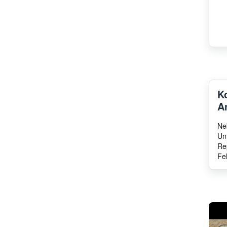
K
A
Ne
Un
Re
Fe