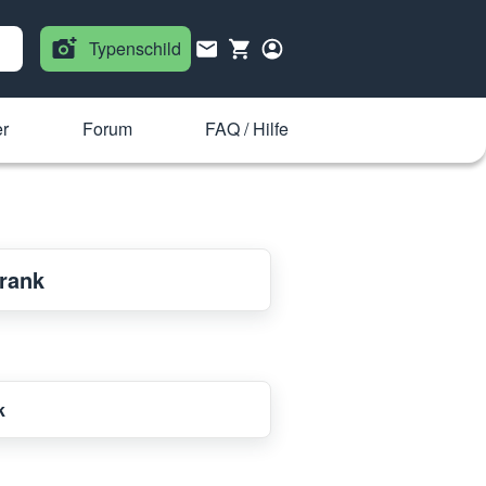
Typenschild
er
Forum
FAQ / Hilfe
hrank
k