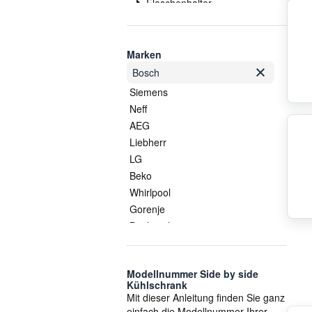
Flaschenhalter
Kompressor
Lampe
Lüftermotor
Marken
Lüfterrad
Bosch
Magnetventil
Siemens
Platine
Neff
Schublade
AEG
sonstige side by side Teile
Liebherr
Temperatursensor
LG
Thermostat
Beko
Tür - Absteller
Whirlpool
Türdichtung
Gorenje
Türfach
Bauknecht
Türscharnier
Ranco
Ventilator
Vulkan Lokring
Wasserfilter
Modellnummer Side by side
Smeg
Kühlschrank
Wasserschlauch
Dometic
Mit dieser Anleitung finden Sie ganz
Wassertank
Hisense
einfach die Modellnummer Ihrer