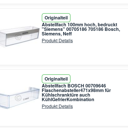
Originalteil
Abstellfach 100mm hoch, bedruckt
"Siemens" 00705186 705186 Bosch,
Siemens, Neff
Produkt Details
Originalteil
Abstellfach BOSCH 00709646
Flaschenabsteller471x98mm für
Kühlschranktüre auch
KühlGefrierKombination
Produkt Details