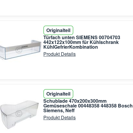
Originalteil
Türfach unten SIEMENS 00704703
442x122x100mm für Kühlschrank
KühlGefrierKombination
Produkt Details
Originalteil
Schublade 470x200x300mm
Gemüseschale 00448358 448358 Bosch
Siemens, Neff
Produkt Details