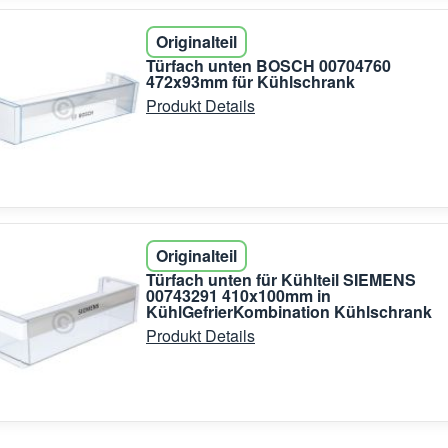
Originalteil
Türfach unten BOSCH 00704760
472x93mm für Kühlschrank
Produkt Details
Originalteil
Türfach unten für Kühlteil SIEMENS
00743291 410x100mm in
KühlGefrierKombination Kühlschrank
Produkt Details