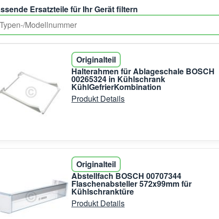
ssende Ersatzteile für Ihr Gerät filtern
Originalteil
Halterahmen für Ablageschale BOSCH
00265324 in Kühlschrank
KühlGefrierKombination
Produkt Details
Originalteil
Abstellfach BOSCH 00707344
Flaschenabsteller 572x99mm für
Kühlschranktüre
Produkt Details