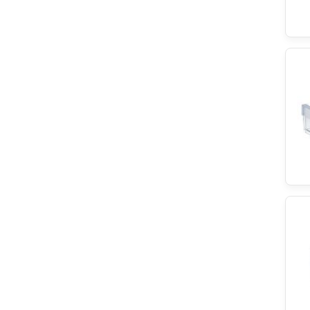
Balay
ATAG
RobertShaw
Gram
Whirlpool/Bauknecht-Gruppe
KOENIC
Zanussi
ersatzteilshop basics