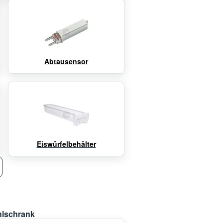
Abtausensor
Eiswürfelbehälter
hlschrank