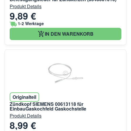
Produkt Details
9,89 €
1-2 Werktage
IN DEN WARENKORB
Originalteil
Zündkopf SIEMENS 00613118 für
EinbauGaskochfeld Gaskochstelle
Produkt Details
8,99 €