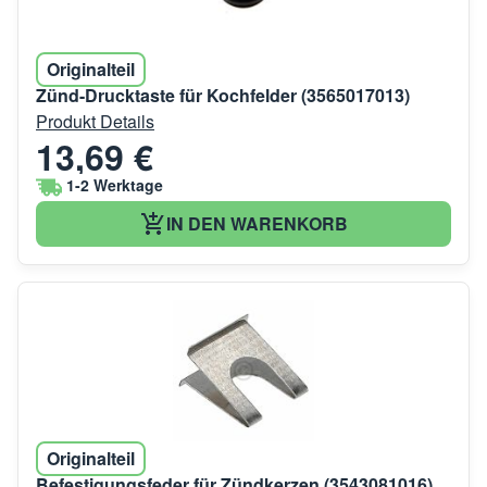
Originalteil
Zünd-Drucktaste für Kochfelder (3565017013)
Produkt Details
13,69 €
1-2 Werktage
IN DEN WARENKORB
Originalteil
Befestigungsfeder für Zündkerzen (3543081016)