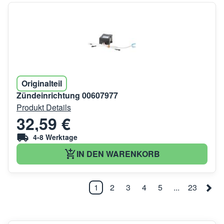
Originalteil
Zündeinrichtung 00607977
Produkt Details
32,59 €
4-8 Werktage
IN DEN WARENKORB
1
2
3
4
5
...
23