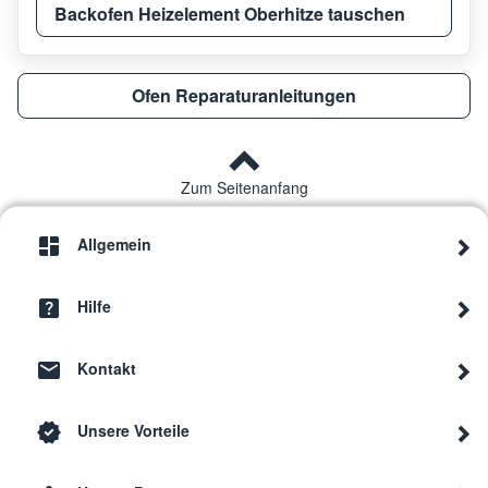
Backofen Heizelement Oberhitze tauschen
Neff
B45F
Ofen Reparaturanleitungen
Neff
B46F
Neff
B45F
Zum Seitenanfang
Allgemein
Neff
B45F
Hilfe
Neff
B47F
Kontakt
Neff
C17F
Unsere Vorteile