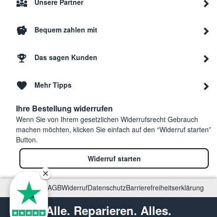
Unsere Partner
Neff
B46F
Bequem zahlen mit
Neff
B45F
Das sagen Kunden
Neff
B45F
Mehr Tipps
Neff
B48F
Ihre Bestellung widerrufen
Wenn Sie von Ihrem gesetzlichen Widerrufsrecht Gebrauch
machen möchten, klicken Sie einfach auf den “Widerruf starten”
N 90 BFS4722HMC
Button.
Neff
Dampfbackofen
B47F
B47FS22H0
Widerruf starten
Neff
B48F
Impressum
AGB
Widerruf
Datenschutz
Barrierefreiheitserklärung
Alle. Reparieren. Alles.
Neff
B48F