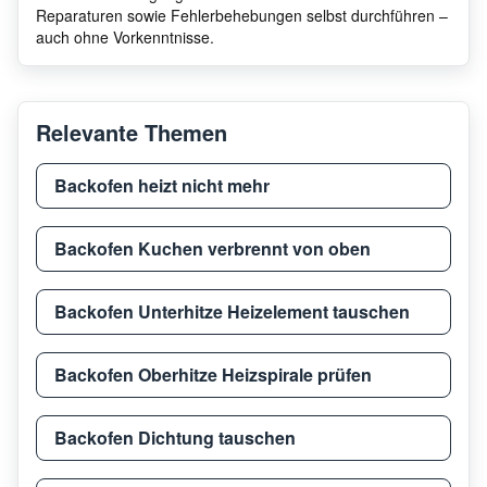
Reparaturen sowie Fehlerbehebungen selbst durchführen –
N 90 Einbau-
auch ohne Vorkenntnisse.
Neff
Dampfbackofen Edelstahl
B48F
B48FT64H0
Relevante Themen
Neff
B46F
Backofen heizt nicht mehr
Neff
B45F
Backofen Kuchen verbrennt von oben
Neff
B47F
Backofen Unterhitze Heizelement tauschen
Neff
B46F
Backofen Oberhitze Heizspirale prüfen
Backofen Dichtung tauschen
Neff
B48F