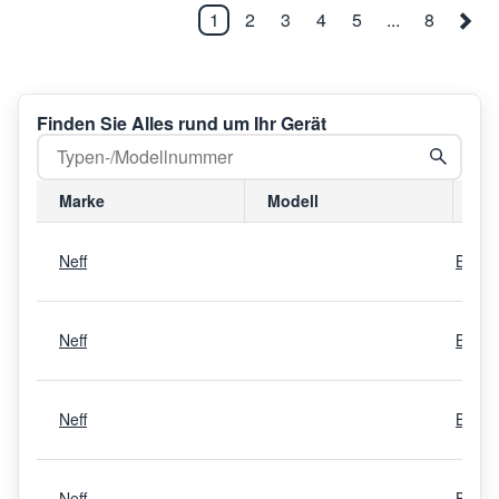
1
2
3
4
5
...
8
Finden Sie Alles rund um Ihr Gerät
Marke
Modell
Mo
Neff
B876
Neff
B48F
Neff
B45F
Neff
B47F