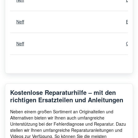
Neff
B48F
Neff
C17F
Neff
B45F
Neff
B45F
Kostenlose Reparaturhilfe – mit den
richtigen Ersatzteilen und Anleitungen
Neff
B876
Neben einem großen Sortiment an Originalteilen und
Alternativen bieten wir Ihnen auch umfangreiche
Unterstützung bei der Fehlerdiagnose und Reparatur. Dazu
N 90 Einbau-
stellen wir Ihnen umfangreiche Reparaturanleitungen und
Neff
Dampfbackofen Edelstahl
B45F
Videos zur Verfügung. So können Sie die meisten
B45FS22N0