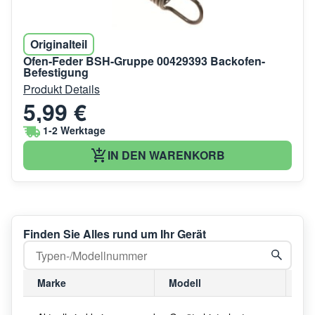
Originalteil
Ofen-Feder BSH-Gruppe 00429393 Backofen-
Befestigung
Produkt Details
5,99 €
1-2 Werktage
IN DEN WARENKORB
Finden Sie Alles rund um Ihr Gerät
Marke
Modell
Mo