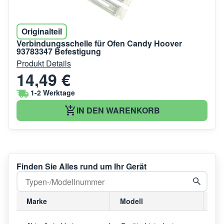
Originalteil
Verbindungsschelle für Ofen Candy Hoover
93783347 Befestigung
Produkt Details
14,49 €
1-2 Werktage
IN DEN WARENKORB
Finden Sie Alles rund um Ihr Gerät
Marke
Modell
Mo