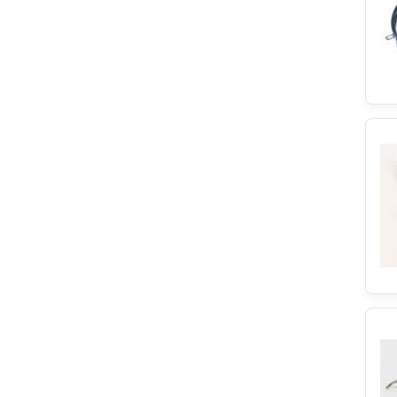
Progress
Sogedis
Zanker
Unold
ASW
Philips
One For All
Schunk
Airforce
Blomberg
Groupe SEB
Rival
Brennenstuhl
Askoll
IKEA
Junker&Ruh
Blaupunkt
Balay
Miele