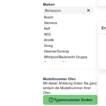
Marken
Bertazzoni
Bosch
Siemens
Er
Neff
AEG
Arcelik
Smeg
Hisense/Gorenje
Whirlpool/Bauknecht-Gruppe
Electrolux/AEG
Amica
COM
Modellnummer Ofen
Candy
Mit dieser Anleitung finden Sie ganz
Whirlpool
einfach die Modellnummer Ihrer
Küppersbusch
Ofen.
EGO Elektro
Typennummer finden
Gorenje