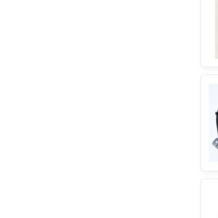
Bachmann
Constructa
Wpro
Bompani
Franke
Zanussi
Thermowatt
Blanco
rep:labs
Saeco
Ansmann
Tefal
SATHERM
Zenker
Collo
Ignis
Privileg
Viva