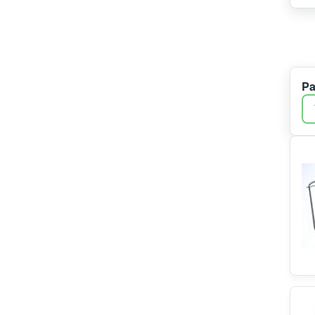
Vestel
Samsung
Irca
Bauknecht
Teka
Pa
Beko
Midea/Comfee
Bluparts
Backer-Facsa
Gaggenau
DeLonghi
Electrolux
Simfer
ATAG
LG
Tormec
Elica
Haier/Candy/Hoover
Indesit