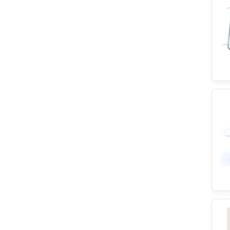
Eurofilter
Hutchinson
Varta
Hotpoint
Sharp
RobertShaw
ersatzteilshop basics
Classic
JÄGER DIREKT
Brandt
Panasonic
Galanz
Liebherr
Hotrega
Ilve
Dometic
Airlux
Atlan
Haier