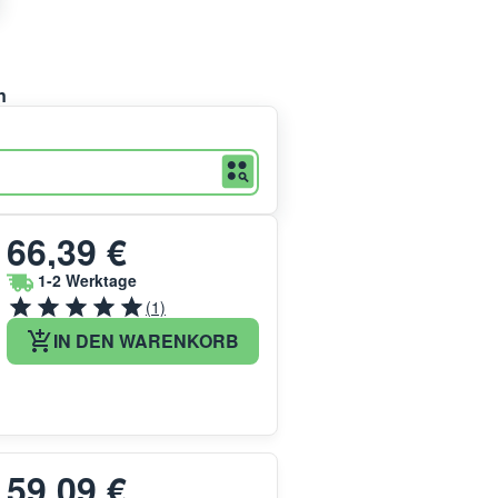
n
66,39 €
1-2 Werktage
(1)
IN DEN WARENKORB
59,09 €