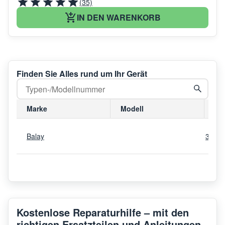
(35)
IN DEN WARENKORB
Finden Sie Alles rund um Ihr Gerät
Marke
Modell
Mo
Balay
3HV4
Kostenlose Reparaturhilfe – mit den
richtigen Ersatzteilen und Anleitungen