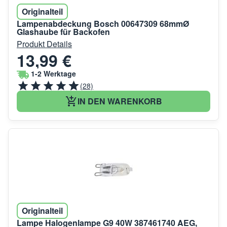
Originalteil
Lampenabdeckung Bosch 00647309 68mmØ
Glashaube für Backofen
Produkt Details
13,99 €
1-2 Werktage
(28)
IN DEN WARENKORB
Originalteil
Lampe Halogenlampe G9 40W 387461740 AEG,