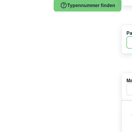
Typennummer finden
Pa
Ma
Ma