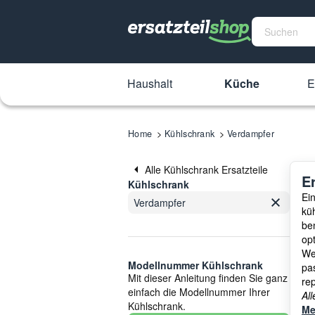
Haushalt
Küche
E
Home
Kühlschrank
Verdampfer
Alle Kühlschrank Ersatzteile
E
Kühlschrank
Ei
Verdampfer
küh
be
op
We
Modellnummer Kühlschrank
pa
Mit dieser Anleitung finden Sie ganz
rep
einfach die Modellnummer Ihrer
Al
Kühlschrank.
Me