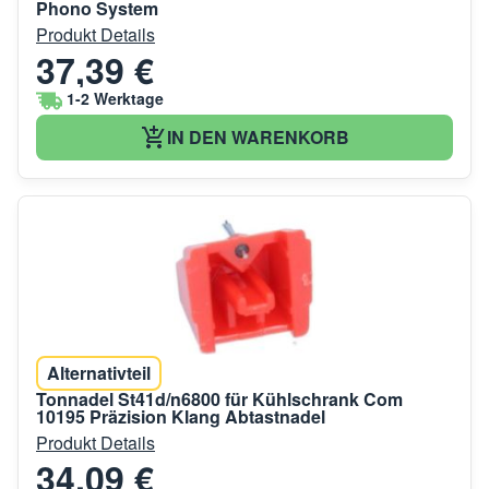
Phono System
Produkt Details
37,39 €
1-2 Werktage
IN DEN WARENKORB
Alternativteil
Tonnadel St41d/n6800 für Kühlschrank Com
10195 Präzision Klang Abtastnadel
Produkt Details
34,09 €