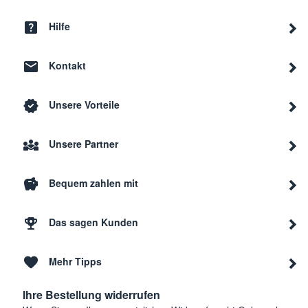
Hilfe
Bosch
B24I
Kontakt
Bosch
B24I
Unsere Vorteile
Bosch
B18I
Unsere Partner
Bequem zahlen mit
Bosch
KFW1
Das sagen Kunden
Bosch
CIW1
Mehr Tipps
Bosch
KSW3
Ihre Bestellung widerrufen