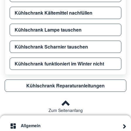
Bosch
B18I
Kühlschrank Kältemittel nachfüllen
Bosch
B18I
Kühlschrank Lampe tauschen
Kühlschrank Scharnier tauschen
Bosch
KSW2
Kühlschrank funktioniert im Winter nicht
Bosch
KSW2
Kühlschrank Reparaturanleitungen
Bosch
KTW1
Bosch
KSW2
Zum Seitenanfang
Allgemein
Bosch
KTW1