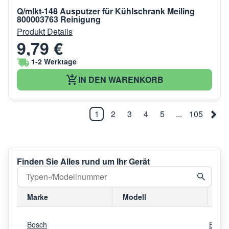
Q/mlkt-148 Ausputzer für Kühlschrank Meiling
800003763 Reinigung
Produkt Details
9,79 €
1-2 Werktage
IN DEN WARENKORB
1
2
3
4
5
...
105
Finden Sie Alles rund um Ihr Gerät
Marke
Modell
Mo
Bosch
B24I