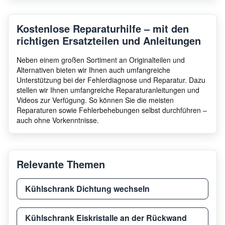
Bosch
KSW3
Kostenlose Reparaturhilfe – mit den
richtigen Ersatzteilen und Anleitungen
Bosch
KSW3
Neben einem großen Sortiment an Originalteilen und
Alternativen bieten wir Ihnen auch umfangreiche
Unterstützung bei der Fehlerdiagnose und Reparatur. Dazu
stellen wir Ihnen umfangreiche Reparaturanleitungen und
Bosch
KSW3
Videos zur Verfügung. So können Sie die meisten
Reparaturen sowie Fehlerbehebungen selbst durchführen –
auch ohne Vorkenntnisse.
Bosch
B24I
Relevante Themen
Bosch
KSW2
Kühlschrank Dichtung wechseln
Bosch
CIW1
Kühlschrank Eiskristalle an der Rückwand