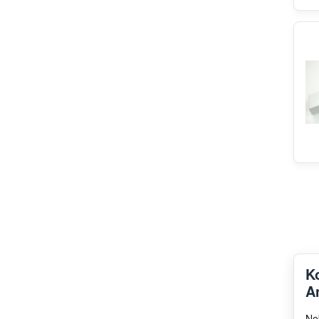
K
A
Ne