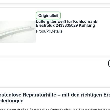
Originalteil
Lüftergitter weiß für Kühlschrank
Electrolux 2433335029 Kühlung
Produkt Details
ostenlose Reparaturhilfe – mit den richtigen Er
nleitungen
ben einem großen Sortiment an Originalteilen und Alternativen bieten