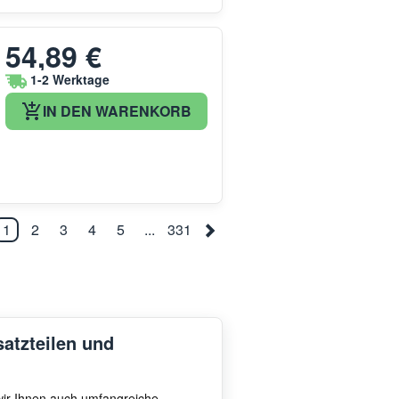
54,89 €
1-2 Werktage
IN DEN WARENKORB
1
2
3
4
5
...
331
satzteilen und
 wir Ihnen auch umfangreiche