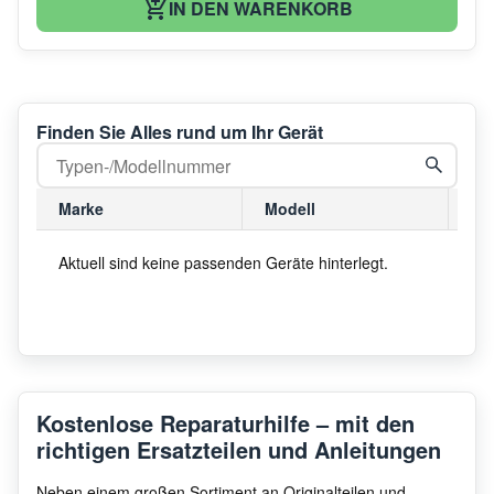
IN DEN WARENKORB
Finden Sie Alles rund um Ihr Gerät
Marke
Modell
Mo
Aktuell sind keine passenden Geräte hinterlegt.
Kostenlose Reparaturhilfe – mit den
richtigen Ersatzteilen und Anleitungen
Neben einem großen Sortiment an Originalteilen und