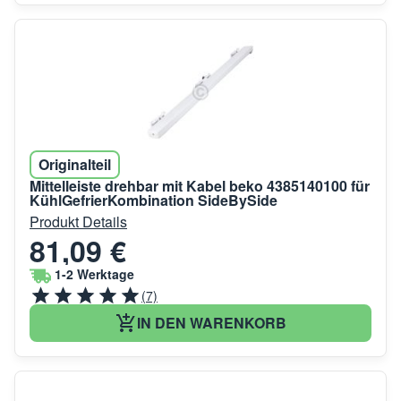
Originalteil
Mittelleiste drehbar mit Kabel beko 4385140100 für
KühlGefrierKombination SideBySide
Produkt Details
81,09 €
1-2 Werktage
(7)
IN DEN WARENKORB