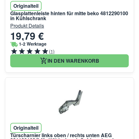
Originalteil
Glasplattenleiste hinten für mitte beko 4812290100
in Kühlschrank
Produkt Details
19,79 €
1-2 Werktage
(1)
IN DEN WARENKORB
Originalteil
Türscharnier links oben / rechts unten AEG