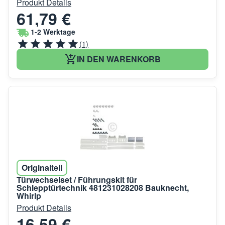
Produkt Details
61,79 €
1-2 Werktage
(1)
IN DEN WARENKORB
Originalteil
Türwechselset / Führungskit für
Schlepptürtechnik 481231028208 Bauknecht,
Whirlp
Produkt Details
16,59 €