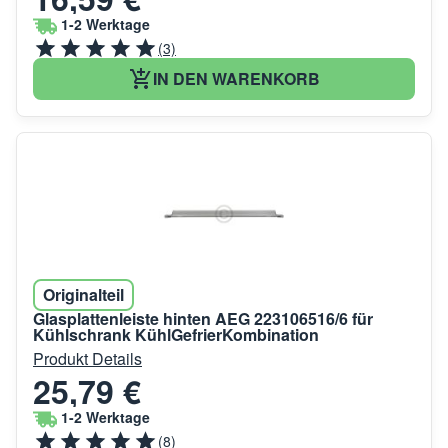
1-2 Werktage
(3)
IN DEN WARENKORB
Originalteil
Glasplattenleiste hinten AEG 223106516/6 für
Kühlschrank KühlGefrierKombination
Produkt Details
25,79 €
1-2 Werktage
(8)